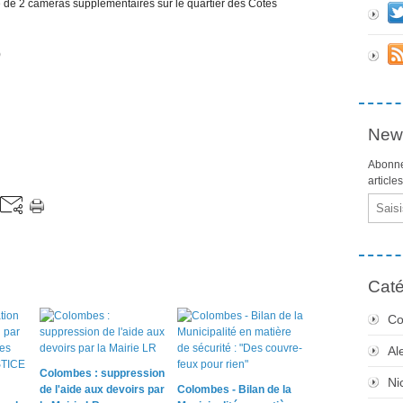
e de 2 caméras supplémentaires sur le quartier des Côtes
)
News
Abonne
article
Email
Caté
Co
Al
Colombes : suppression
Ni
de l'aide aux devoirs par
Colombes - Bilan de la