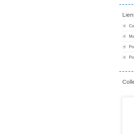
Lien
Co
Ma
Po
Po
Coll