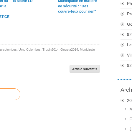
on du
la Mairie LR
Municipalité en matière
Ph
r la
de sécurité : "Des
s
couvre-feux pour rien"
Ps
STICE
Go
92
Le
urcolombes
,
Ump Colombes
,
Trupin2014
,
Goueta2014
,
Municipale
Vi
92
Article suivant »
Arch
20
M
F
J