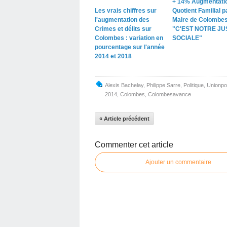
+ 14% Augmentati
Les vrais chiffres sur
Quotient Familial pa
l'augmentation des
Maire de Colombe
Crimes et délits sur
"C'EST NOTRE JU
Colombes : variation en
SOCIALE"
pourcentage sur l'année
2014 et 2018
Alexis Bachelay
,
Philippe Sarre
,
Politique
,
Unionpo
2014
,
Colombes
,
Colombesavance
« Article précédent
Commenter cet article
Ajouter un commentaire