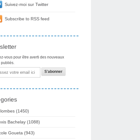
Suivez-moi sur Twitter
Subscribe to RSS feed
letter
z-vous pour être averti des nouveaux
s publiés.
gories
lombes
(1450)
exis Bachelay
(1088)
cole Goueta
(943)