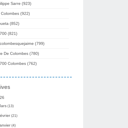
ilippe Sarre
(923)
 Colombes
(922)
ueta
(852)
700
(821)
colombesquejaime
(799)
lle De Colombes
(780)
700 Colombes
(762)
ives
26
ars
(13)
évrier
(21)
anvier
(4)