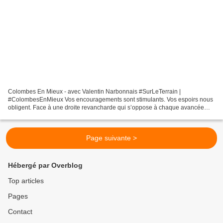
Colombes En Mieux - avec Valentin Narbonnais #SurLeTerrain |
#ColombesEnMieux Vos encouragements sont stimulants. Vos espoirs nous
obligent. Face à une droite revancharde qui s’oppose à chaque avancée
sociale et écologique et à l’extrême-droite prête...
Page suivante >
Hébergé par Overblog
Top articles
Pages
Contact