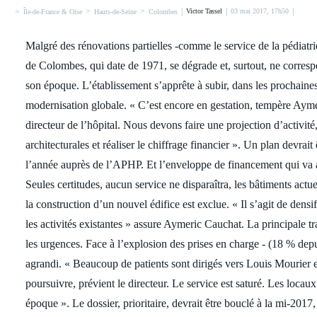
>
>
|
|
|
>
Victor Tassel
03 mai 2017, 17h50
Île-de-France & Oise
Hauts-de-Seine
Colombes
Malgré des rénovations partielles -comme le service de la pédiatri
de Colombes, qui date de 1971, se dégrade et, surtout, ne corres
son époque. L’établissement s’apprête à subir, dans les prochaine
modernisation globale. « C’est encore en gestation, tempère Aym
directeur de l’hôpital. Nous devons faire une projection d’activité, 
architecturales et réaliser le chiffrage financier ». Un plan devrait 
l’année auprès de l’APHP. Et l’enveloppe de financement qui va 
Seules certitudes, aucun service ne disparaîtra, les bâtiments actue
la construction d’un nouvel édifice est exclue. « Il s’agit de densif
les activités existantes » assure Aymeric Cauchat. La principale 
les urgences. Face à l’explosion des prises en charge - (18 % depu
agrandi. « Beaucoup de patients sont dirigés vers Louis Mourier e
poursuivre, prévient le directeur. Le service est saturé. Les locau
époque ». Le dossier, prioritaire, devrait être bouclé à la mi-2017,