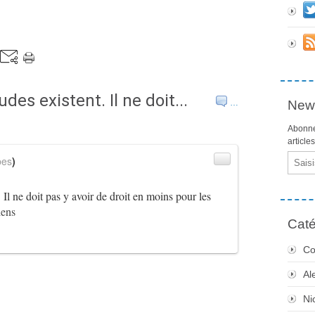
es existent. Il ne doit...
…
News
Abonne
article
Email
bes
)
 Il ne doit pas y avoir de droit en moins pour les
ens
Caté
Co
Al
Ni