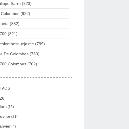
ilippe Sarre
(923)
 Colombes
(922)
ueta
(852)
700
(821)
colombesquejaime
(799)
lle De Colombes
(780)
700 Colombes
(762)
ives
26
ars
(13)
évrier
(21)
anvier
(4)