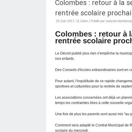
Colombes : retour à la s
rentrée scolaire procha
29 Juin 2017, 11:10am
|
Publié par www.lecolombesqu
Colombes : retour à l
rentrée scolaire proc
Le Décret publié plus rien n'empêche la municip
nos enfants.
Des Conseils d'écoles extraordinaires sont en c
Pour autant, l'inquiétude de ce rapide changemen
sportives et culturelles pour la rentrée de sept
Les associations concernées ont déjà un planni
temps les contraintes liées à cette nouvelle orga
Une fois de plus les parents sont aussi mis "au 
Comment sera adapté le Contrat Municipal de R
scolaire du mercredi .