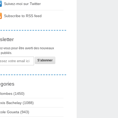
Suivez-moi sur Twitter
Subscribe to RSS feed
letter
z-vous pour être averti des nouveaux
s publiés.
gories
lombes
(1450)
exis Bachelay
(1088)
cole Goueta
(943)