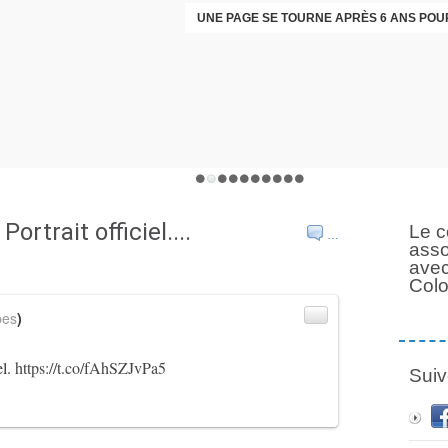
trait officiel....
Le c
…
asso
avec
Col
bes
)
el.
https://t.co/fAhSZJvPa5
Suiv