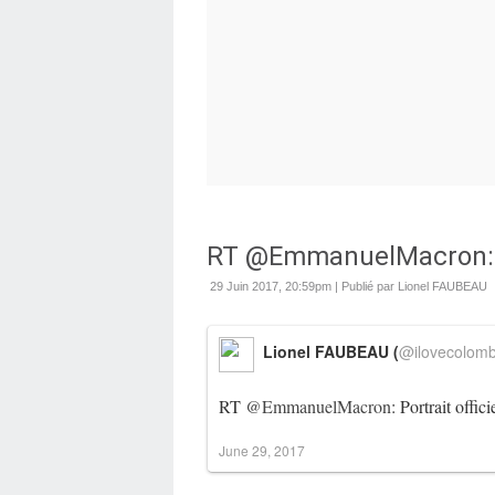
RT @EmmanuelMacron: Por
29 Juin 2017, 20:59pm
|
Publié par Lionel FAUBEAU
Lionel FAUBEAU (
@ilovecolom
RT
@EmmanuelMacron
: Portrait offici
June 29, 2017