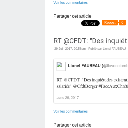
Voir les commentaires
Partager cet article
Repost
0
RT @CFDT: "Des inquiétud
29 Juin 2017, 20:58pm
|
Publié par Lionel FAUBEAU
Lionel FAUBEAU (
@ilovecolom
RT
@CFDT
: "Des inquiétudes existent.
salariés"
@CfdtBerger
#FaceAuxChréti
June 29, 2017
Voir les commentaires
Partager cet article