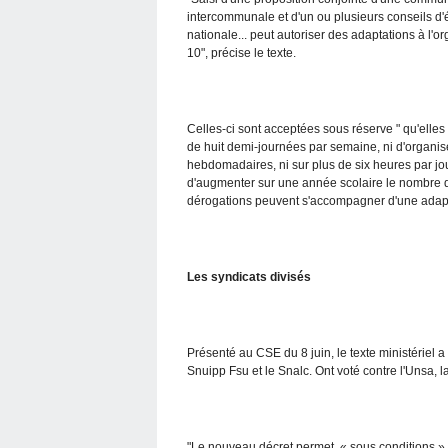
intercommunale et d'un ou plusieurs conseils d'
nationale... peut autoriser des adaptations à l'or
10", précise le texte.
Celles-ci sont acceptées sous réserve " qu'elles
de huit demi-journées par semaine, ni d'organis
hebdomadaires, ni sur plus de six heures par jou
d'augmenter sur une année scolaire le nombre d'
dérogations peuvent s'accompagner d'une adapta
Les syndicats divisés
Présenté au CSE du 8 juin, le texte ministériel a
Snuipp Fsu et le Snalc. Ont voté contre l'Unsa, l
"Le nouveau décret permet, « sous conditions », 