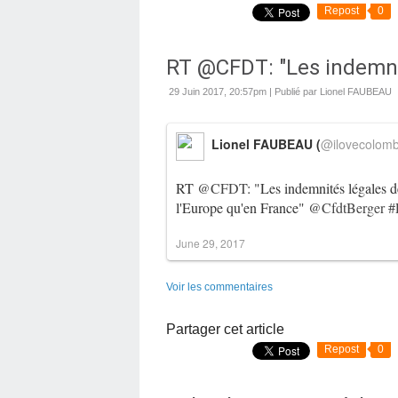
Repost
0
RT @CFDT: "Les indemnit
29 Juin 2017, 20:57pm
|
Publié par Lionel FAUBEAU
Lionel FAUBEAU (
@ilovecolom
RT
@CFDT
: "Les indemnités légales d
l'Europe qu'en France"
@CfdtBerger
#
June 29, 2017
Voir les commentaires
Partager cet article
Repost
0