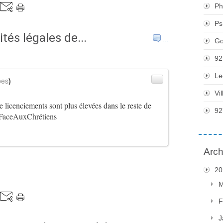
Ph
Ps
és légales de...
…
Go
92
Le
bes
)
Vi
e licenciements sont plus élevées dans le reste de
92
FaceAuxChrétiens
Arch
20
M
F
J