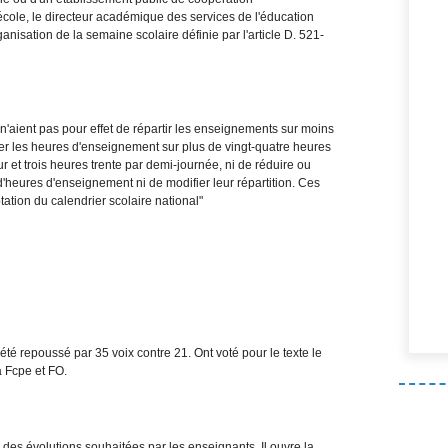
école, le directeur académique des services de l'éducation
ganisation de la semaine scolaire définie par l'article D. 521-
 n'aient pas pour effet de répartir les enseignements sur moins
er les heures d'enseignement sur plus de vingt-quatre heures
r et trois heures trente par demi-journée, ni de réduire ou
heures d'enseignement ni de modifier leur répartition. Ces
tion du calendrier scolaire national"
 été repoussé par 35 voix contre 21. Ont voté pour le texte le
a Fcpe et FO.
des évolutions souhaitées par les enseignants. Il ouvre la