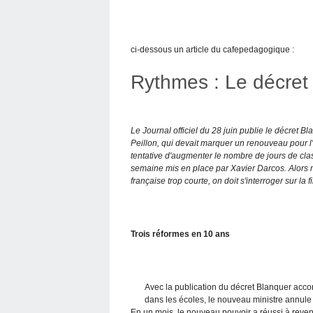
ci-dessous un article du cafepedagogique :
Rythmes : Le décret
Le Journal officiel du 28 juin publie le décret B
Peillon, qui devait marquer un renouveau pour l
tentative d'augmenter le nombre de jours de clas
semaine mis en place par Xavier Darcos. Alors 
française trop courte, on doit s'interroger sur la f
Trois réformes en 10 ans
Avec la publication du décret Blanquer acco
dans les écoles, le nouveau ministre annul
En un mois, le nouveau pouvoir a réussi à reve