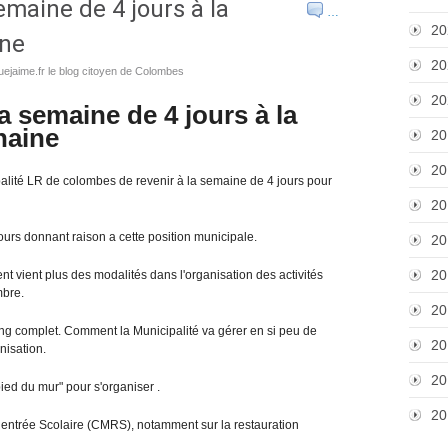
emaine de 4 jours à la
…
20
ine
20
ejaime.fr le blog citoyen de Colombes
20
a semaine de 4 jours à la
haine
20
20
alité LR de colombes de revenir à la semaine de 4 jours pour
20
ours donnant raison a cette position municipale.
20
20
t vient plus des modalités dans l'organisation des activités
embre.
20
ng complet. Comment la Municipalité va gérer en si peu de
20
nisation.
20
pied du mur" pour s'organiser .
20
entrée Scolaire (CMRS), notamment sur la restauration