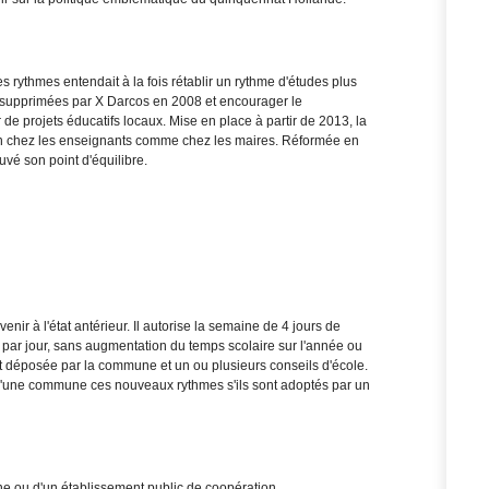
rythmes entendait à la fois rétablir un rythme d'études plus
 supprimées par X Darcos en 2008 et encourager le
de projets éducatifs locaux. Mise en place à partir de 2013, la
on chez les enseignants comme chez les maires. Réformée en
vé son point d'équilibre.
nir à l'état antérieur. Il autorise la semaine de 4 jours de
ar jour, sans augmentation du temps scolaire sur l'année ou
t déposée par la commune et un ou plusieurs conseils d'école.
d'une commune ces nouveaux rythmes s'ils sont adoptés par un
ne ou d'un établissement public de coopération