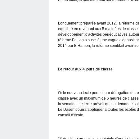
Longuement préparée avant 2012, la réforme des 
équilibré en revenant aux 5 matinées de classe
développement d'activités périéducatives autour 
réforme Peillon a suscité une vague d'oppositi
2014 par B Hamon, la réforme semblait avoir trou
Le retour aux 4 jours de classe
Or le nouveau texte permet par dérogation de reve
classe avec un maximum de 6 heures de classe p
la semaine. Le texte prévoit que la demande soi
Le Dasen pourra appliquer à toutes les écoles 
conseil d'école.
"Saisi d'une proposition conjointe d'une commu