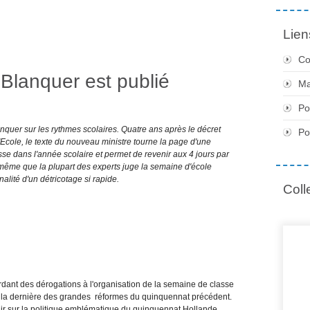
Lien
Co
 Blanquer est publié
Ma
Po
lanquer sur les rythmes scolaires. Quatre ans après le décret
Po
'Ecole, le texte du nouveau ministre tourne la page d'une
se dans l'année scolaire et permet de revenir aux 4 jours par
même que la plupart des experts juge la semaine d'école
inalité d'un détricotage si rapide.
Coll
rdant des dérogations à l'organisation de la semaine de classe
e la dernière des grandes réformes du quinquennat précédent.
nir sur la politique emblématique du quinquennat Hollande.