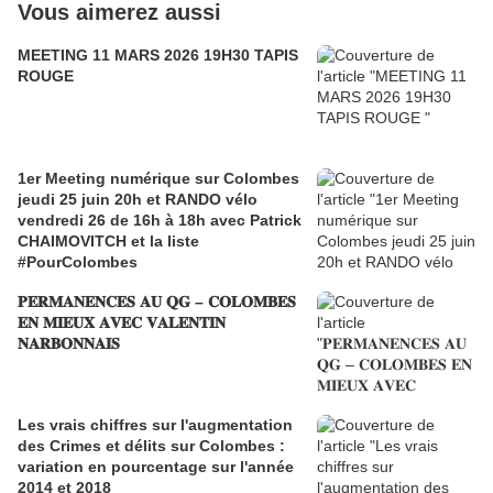
Vous aimerez aussi
MEETING 11 MARS 2026 19H30 TAPIS
ROUGE
1er Meeting numérique sur Colombes
jeudi 25 juin 20h et RANDO vélo
vendredi 26 de 16h à 18h avec Patrick
CHAIMOVITCH et la liste
#PourColombes
𝐏𝐄𝐑𝐌𝐀𝐍𝐄𝐍𝐂𝐄𝐒 𝐀𝐔 𝐐𝐆 – 𝐂𝐎𝐋𝐎𝐌𝐁𝐄𝐒
𝐄𝐍 𝐌𝐈𝐄𝐔𝐗 𝐀𝐕𝐄𝐂 𝐕𝐀𝐋𝐄𝐍𝐓𝐈𝐍
𝐍𝐀𝐑𝐁𝐎𝐍𝐍𝐀𝐈𝐒
Les vrais chiffres sur l'augmentation
des Crimes et délits sur Colombes :
variation en pourcentage sur l'année
2014 et 2018