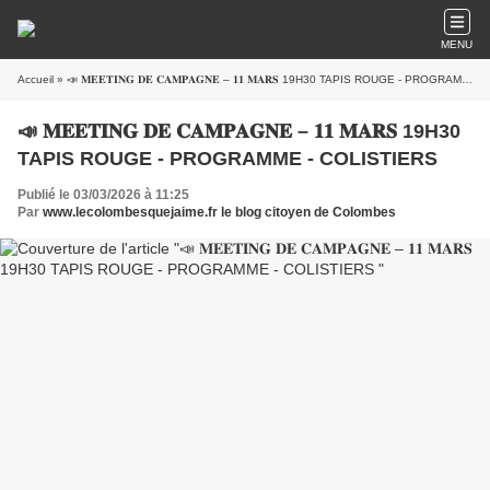
MENU
Accueil
» 📣 𝐌𝐄𝐄𝐓𝐈𝐍𝐆 𝐃𝐄 𝐂𝐀𝐌𝐏𝐀𝐆𝐍𝐄 – 𝟏𝟏 𝐌𝐀𝐑𝐒 19H30 TAPIS ROUGE - PROGRAMME - COLISTIERS
📣 𝐌𝐄𝐄𝐓𝐈𝐍𝐆 𝐃𝐄 𝐂𝐀𝐌𝐏𝐀𝐆𝐍𝐄 – 𝟏𝟏 𝐌𝐀𝐑𝐒 19H30
TAPIS ROUGE - PROGRAMME - COLISTIERS
Publié le 03/03/2026 à 11:25
Par
www.lecolombesquejaime.fr le blog citoyen de Colombes