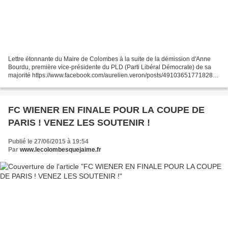
Lettre étonnante du Maire de Colombes à la suite de la démission d'Anne
Bourdu, première vice-présidente du PLD (Parti Libéral Démocrate) de sa
majorité https://www.facebook.com/aurelien.veron/posts/491036517718288
Aurelien Veron a ajouté 2 nouvelles...
FC WIENER EN FINALE POUR LA COUPE DE
PARIS ! VENEZ LES SOUTENIR !
Publié le 27/06/2015 à 19:54
Par
www.lecolombesquejaime.fr