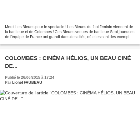
Merci Les Bleues pour le spectacle ! Les Bleues du foot féminin viennent de
la banlieue et de Colombes ! Ces Bleues venues de banlieue Sept joueuses
de l'équipe de France ont grandi dans des cités, où elles sont des exemples
de réussite. Franck Gineste...
COLOMBES : CINÉMA HÉLIOS, UN BEAU CINÉ
DE...
Publié le 26/06/2015 à 17:24
Par
Lionel FAUBEAU