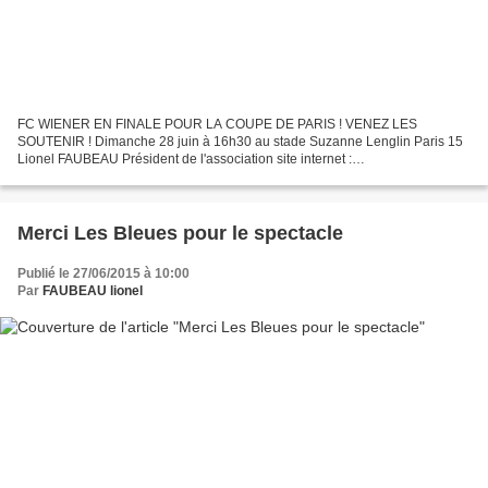
FC WIENER EN FINALE POUR LA COUPE DE PARIS ! VENEZ LES
SOUTENIR ! Dimanche 28 juin à 16h30 au stade Suzanne Lenglin Paris 15
Lionel FAUBEAU Président de l'association site internet :
www.lecolombesquejaime.fr mail : lecolombesquejaime@free.fr adhésion...
Merci Les Bleues pour le spectacle
Publié le 27/06/2015 à 10:00
Par
FAUBEAU lionel