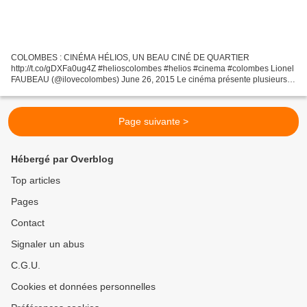
COLOMBES : CINÉMA HÉLIOS, UN BEAU CINÉ DE QUARTIER
http://t.co/gDXFa0ug4Z #helioscolombes #helios #cinema #colombes Lionel
FAUBEAU (@ilovecolombes) June 26, 2015 Le cinéma présente plusieurs
salles, l'intérieur est agréable et l'équipe sympathique. Assis...
Page suivante >
Hébergé par Overblog
Top articles
Pages
Contact
Signaler un abus
C.G.U.
Cookies et données personnelles