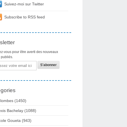
Suivez-moi sur Twitter
Subscribe to RSS feed
letter
z-vous pour être averti des nouveaux
s publiés.
gories
lombes
(1450)
exis Bachelay
(1088)
cole Goueta
(943)