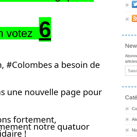
6
in votez
News
Abonne
, 
#Colombes
 a besoin de 
article
Email
s une nouvelle page pour 
Caté
Co
ns fortement, 
Al
massivement et fermement notre quatuor 
daire
 !
Ni