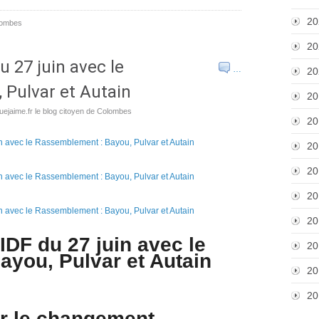
20
lombes
20
u 27 juin avec le
…
20
 Pulvar et Autain
20
ejaime.fr le blog citoyen de Colombes
20
20
20
20
20
IDF du 27 juin avec le
20
you, Pulvar et Autain
20
20
ur le changement ,