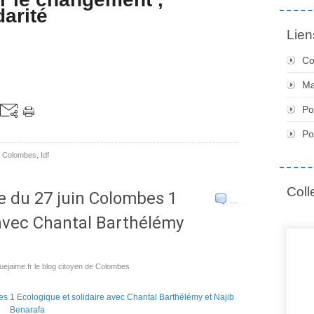
darité
Lien
Co
Ma
Po
Po
,
Colombes
,
Idf
Coll
e du 27 juin Colombes 1
…
 avec Chantal Barthélémy
ejaime.fr le blog citoyen de Colombes