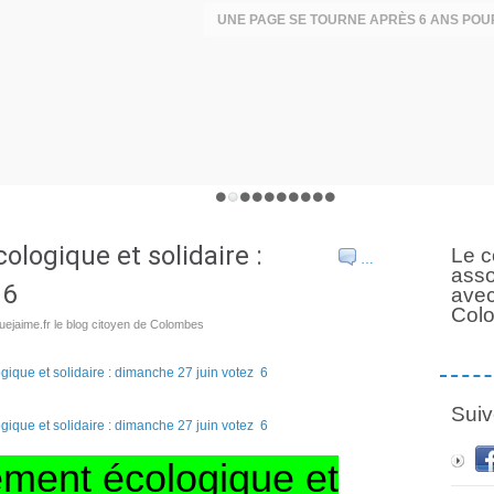
logique et solidaire :
Le c
…
asso
 6
avec
Col
ejaime.fr le blog citoyen de Colombes
Suiv
ment écologique et