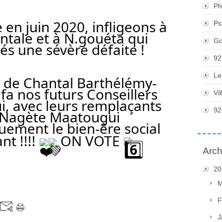
Ph
n juin 2020, infligeons à 
Ps
tale et à N.gouéta qui 
Go
tés une sévère défaite !
92
Le
 de 
Chantal Barthélémy-
afa
 nos futurs Conseillers 
Vi
Départementaux qui, avec leurs remplaçants 
92
 Nagète Maatougui 
ement le bien-êre social 
t !!!! 
 ON VOTE 
Arch
20
M
F
J