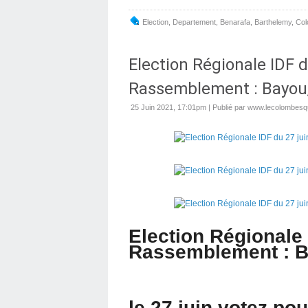
Election
,
Departement
,
Benarafa
,
Barthelemy
,
Co
Election Régionale IDF d
Rassemblement : Bayou,
25 Juin 2021, 17:01pm
|
Publié par www.lecolombesqu
Election Régionale 
Rassemblement : Ba
le 27 juin votez po