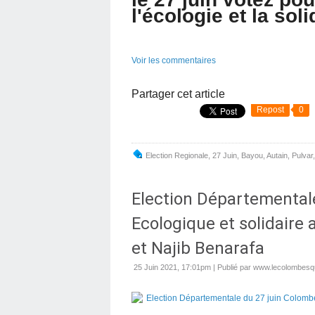
l'écologie et la soli
Voir les commentaires
Partager cet article
Repost
0
Election Regionale
,
27 Juin
,
Bayou
,
Autain
,
Pulvar
Election Départemental
Ecologique et solidaire
et Najib Benarafa
25 Juin 2021, 17:01pm
|
Publié par www.lecolombesqu