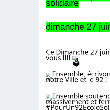
solidaire
dimanche 27 ju
Ce Dimanche 27 juin
vous !!!! 
 Ensemble, écrivon
notre Ville et le 92 !
 Ensemble souteno
#PourUn92EcoloSoli