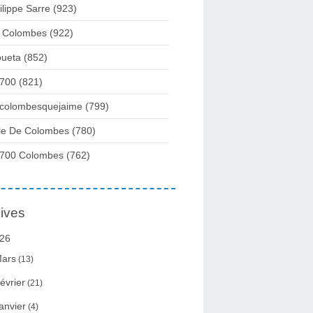
ilippe Sarre
(923)
 Colombes
(922)
ueta
(852)
700
(821)
colombesquejaime
(799)
lle De Colombes
(780)
700 Colombes
(762)
ives
26
ars
(13)
évrier
(21)
anvier
(4)