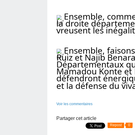
 Ensemble, comme e
la droite départemen
vreusent les inégali
 Ensemble, faisons
Ruiz
 et 
Najib Benar
Mamadou Konte
 et
défendront énergiqu
et la défense du vivan
Voir les commentaires
Partager cet article
Repost
0