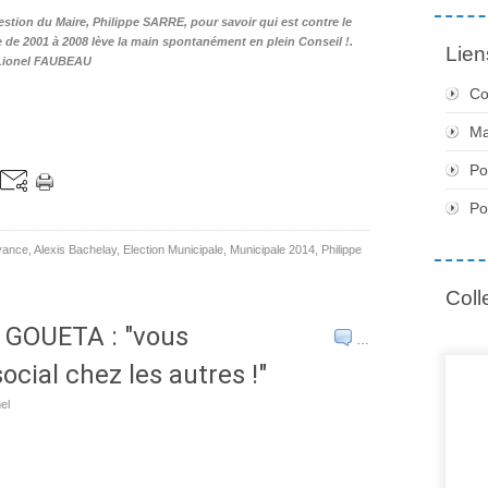
on du Maire, Philippe SARRE, pour savoir qui est contre le
 de 2001 à 2008 lève la main spontanément en plein Conseil !.
Lien
Lionel FAUBEAU
Co
Ma
Po
Po
vance
,
Alexis Bachelay
,
Election Municipale
,
Municipale 2014
,
Philippe
Coll
e GOUETA : "vous
…
cial chez les autres !"
el