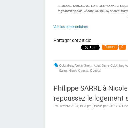
CONSEIL MUNICIPAL DE COLOMBES : a la questi
logement social , Nicole GOUETA, ancien Maire
Voir les commentaires
Partager cet article
Repost
0
Colombes
,
Alexis Guerit
,
Avec Sarre Colombes A
Sarre
,
Nicole Goueta
,
Goueta
Philippe SARRE à Nicol
repoussez le logement so
29 Octobre 2013, 19:26pm
|
Publié par FAUBEAU lion