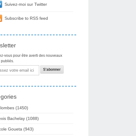
Suivez-moi sur Twitter
Subscribe to RSS feed
letter
z-vous pour être averti des nouveaux
s publiés.
gories
lombes
(1450)
exis Bachelay
(1088)
cole Goueta
(943)