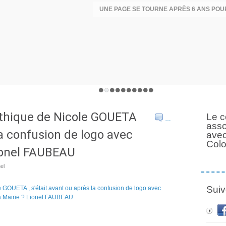
thique de Nicole GOUETA
Le c
…
asso
 la confusion de logo avec
avec
Col
Lionel FAUBEAU
el
Suiv