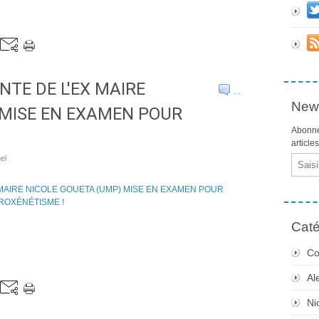
NTE DE L'EX MAIRE
…
News
 MISE EN EXAMEN POUR
Abonne
article
el
Email
Caté
Co
Al
Ni