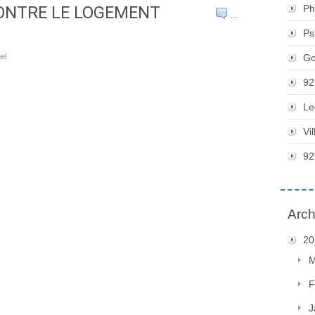
ONTRE LE LOGEMENT
Ph
…
Ps
el
Go
92
Le
Vi
92
Arch
20
M
F
J