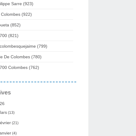
ilippe Sarre
(923)
 Colombes
(922)
ueta
(852)
700
(821)
colombesquejaime
(799)
lle De Colombes
(780)
700 Colombes
(762)
ives
26
ars
(13)
évrier
(21)
anvier
(4)