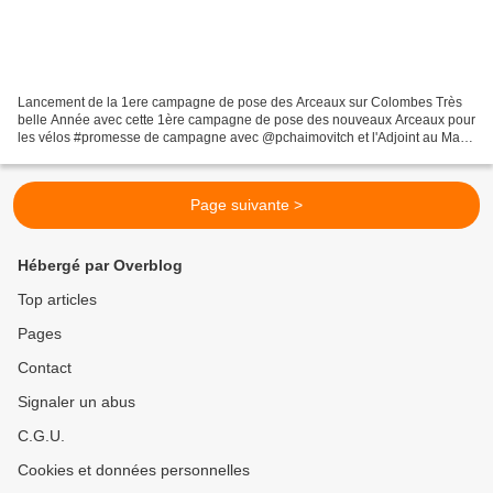
Lancement de la 1ere campagne de pose des Arceaux sur Colombes Très
belle Année avec cette 1ère campagne de pose des nouveaux Arceaux pour
les vélos #promesse de campagne avec @pchaimovitch et l'Adjoint au Maire
Léopold Michallet Merci à Colombes à Vélo...
Page suivante >
Hébergé par Overblog
Top articles
Pages
Contact
Signaler un abus
C.G.U.
Cookies et données personnelles