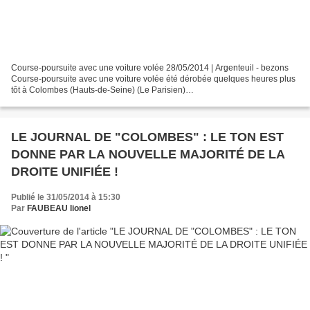
Course-poursuite avec une voiture volée 28/05/2014 | Argenteuil - bezons
Course-poursuite avec une voiture volée été dérobée quelques heures plus
tôt à Colombes (Hauts-de-Seine) (Le Parisien)
http://www.leparisien.fr/recherche/recherche.php?q=colombes&ok=ok...
LE JOURNAL DE "COLOMBES" : LE TON EST
DONNE PAR LA NOUVELLE MAJORITÉ DE LA
DROITE UNIFIÉE !
Publié le 31/05/2014 à 15:30
Par
FAUBEAU lionel