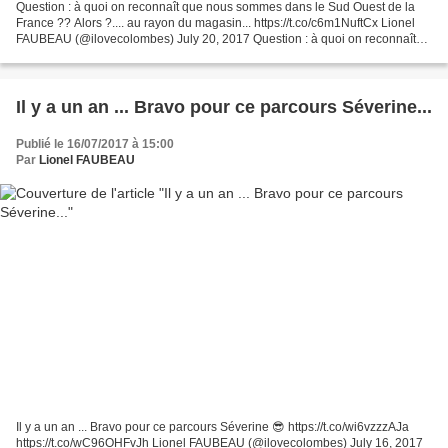
Question : à quoi on reconnaît que nous sommes dans le Sud Ouest de la
France ?? Alors ?.... au rayon du magasin... https://t.co/c6m1NuftCx Lionel
FAUBEAU (@ilovecolombes) July 20, 2017 Question : à quoi on reconnaît
que nous sommes dans le Sud Ouest...
Il y a un an ... Bravo pour ce parcours Séverine...
Publié le 16/07/2017 à 15:00
Par
Lionel FAUBEAU
Il y a un an ... Bravo pour ce parcours Séverine 😎 https://t.co/wi6vzzzAJa
https://t.co/wC96OHFvJh Lionel FAUBEAU (@ilovecolombes) July 16, 2017