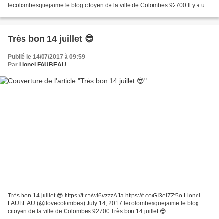
lecolombesquejaime le blog citoyen de la ville de Colombes 92700 Il y a un
an ... Bravo pour ce parcours Séverine...
Très bon 14 juillet 😎
Publié le 14/07/2017 à 09:59
Par
Lionel FAUBEAU
Très bon 14 juillet 😎 https://t.co/wi6vzzzAJa https://t.co/GI3eIZZf5o Lionel
FAUBEAU (@ilovecolombes) July 14, 2017 lecolombesquejaime le blog
citoyen de la ville de Colombes 92700 Très bon 14 juillet 😎
www.lecolombesquejaime.fr