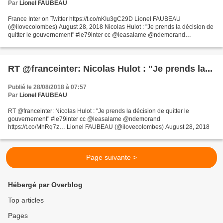
Par
Lionel FAUBEAU
France Inter on Twitter https://t.co/nKIu3gC29D Lionel FAUBEAU
(@ilovecolombes) August 28, 2018 Nicolas Hulot : "Je prends la décision de
quitter le gouvernement" #le79inter cc @leasalame @ndemorand
https://t.co/MhRq7zEktM
RT @franceinter: Nicolas Hulot : "Je prends la...
Publié le 28/08/2018 à 07:57
Par
Lionel FAUBEAU
RT @franceinter: Nicolas Hulot : "Je prends la décision de quitter le
gouvernement" #le79inter cc @leasalame @ndemorand
https://t.co/MhRq7z… Lionel FAUBEAU (@ilovecolombes) August 28, 2018
Page suivante >
Hébergé par Overblog
Top articles
Pages