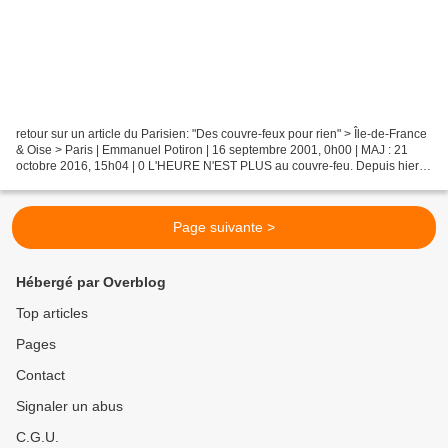
retour sur un article du Parisien: "Des couvre-feux pour rien" > Île-de-France
& Oise > Paris | Emmanuel Potiron | 16 septembre 2001, 0h00 | MAJ : 21
octobre 2016, 15h04 | 0 L'HEURE N'EST PLUS au couvre-feu. Depuis hier
soir minuit, à Colombes (Hauts-de-Seine),...
Page suivante >
Hébergé par Overblog
Top articles
Pages
Contact
Signaler un abus
C.G.U.