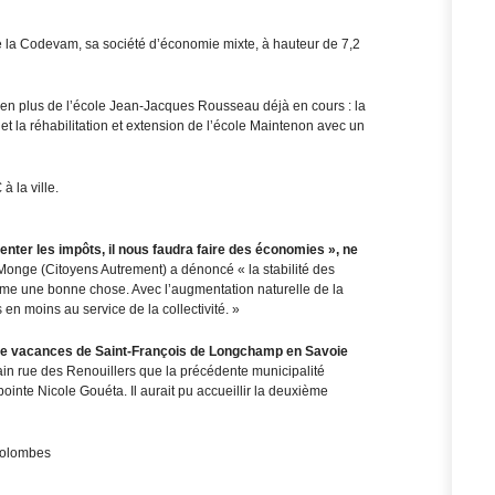
de la Codevam, sa société d’économie mixte, à hauteur de 7,2
 en plus de l’école Jean-Jacques Rousseau déjà en cours : la
et la réhabilitation et extension de l’école Maintenon avec un
 la ville.
ter les impôts, il nous faudra faire des économies », ne
Monge (Citoyens Autrement) a dénoncé « la stabilité des
e une bonne chose. Avec l’augmentation naturelle de la
 en moins au service de la collectivité. »
e de vacances de Saint-François de Longchamp en Savoie
in rue des Renouillers que la précédente municipalité
ointe Nicole Gouéta. Il aurait pu accueillir la deuxième
Colombes