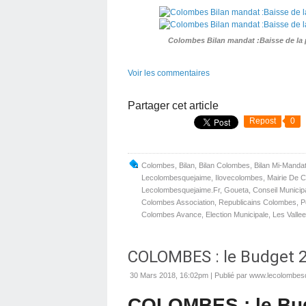
Colombes Bilan mandat :Baisse de la 
Voir les commentaires
Partager cet article
Repost
0
Colombes
,
Bilan
,
Bilan Colombes
,
Bilan Mi-Manda
Lecolombesquejaime
,
Ilovecolombes
,
Mairie De 
Lecolombesquejaime.fr
,
Goueta
,
Conseil Municip
Colombes Association
,
Republicains Colombes
,
P
Colombes Avance
,
Election Municipale
,
Les Valle
COLOMBES : le Budget 2
30 Mars 2018, 16:02pm
|
Publié par www.lecolombesq
COLOMBES : le Bu