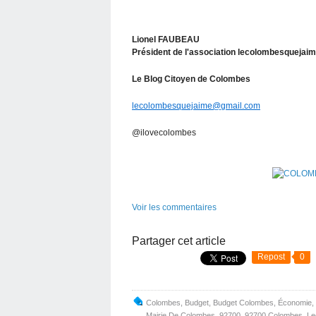
Lionel FAUBEAU
Président de l'association lecolombesquejai
Le Blog Citoyen de Colombes
lecolombesquejaime@gmail.com
@ilovecolombes
Voir les commentaires
Partager cet article
Repost
0
Colombes
,
Budget
,
Budget Colombes
,
Économie
,
Mairie De Colombes
,
92700
,
92700 Colombes
,
Le