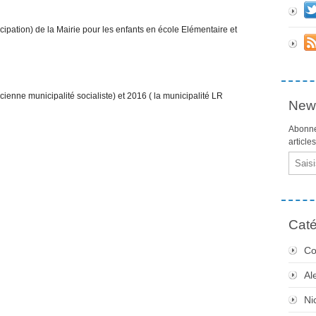
cipation) de la Mairie pour les enfants en école Elémentaire et
ienne municipalité socialiste) et 2016 ( la municipalité LR
News
Abonne
article
Email
Caté
Co
Al
Ni