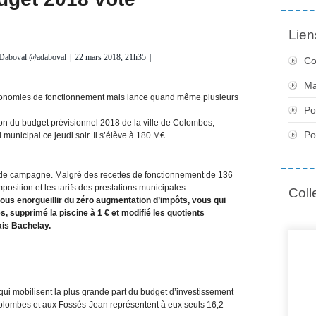
Lien
 Daboval @adaboval
|
22 mars 2018, 21h35
|
Co
Ma
es économies de fonctionnement mais lance quand même plusieurs
Po
ion du budget prévisionnel 2018 de la ville de Colombes,
Po
unicipal ce jeudi soir. Il s’élève à 180 M€.
 de campagne. Malgré des recettes de fonctionnement de 136
position et les tarifs des prestations municipales
Coll
vous enorgueillir du zéro augmentation d’impôts, vous qui
s, supprimé la piscine à 1 € et modifié les quotients
xis Bachelay.
ui mobilisent la plus grande part du budget d’investissement
Colombes et aux Fossés-Jean représentent à eux seuls 16,2