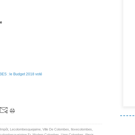
me
Impôt
,
Lecolombesquejaime
,
Ville De Colombes
,
Ilovecolombes
,
colombesquejaime.fr
,
Modem Colombes
,
Ump Colombes
,
Alexis