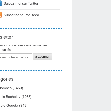
Suivez-moi sur Twitter
Subscribe to RSS feed
letter
z-vous pour être averti des nouveaux
s publiés.
gories
lombes
(1450)
exis Bachelay
(1088)
cole Goueta
(943)