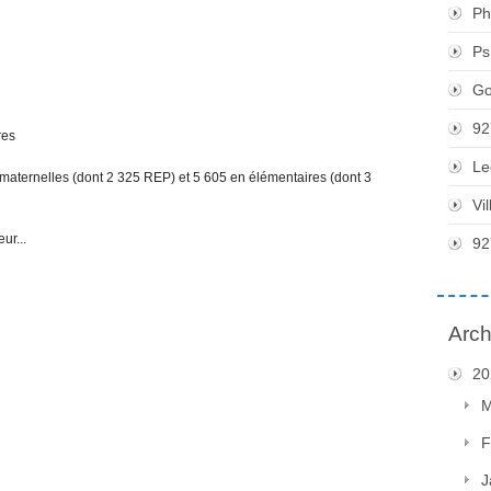
Ph
Ps
Go
92
res
Le
 maternelles (dont 2 325 REP) et 5 605 en élémentaires (dont 3
Vi
ur...
92
Arch
20
M
F
J