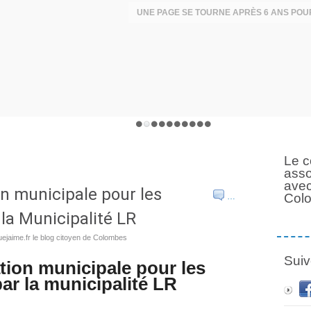
Le c
asso
avec
on municipale pour les
Col
…
la Municipalité LR
ejaime.fr le blog citoyen de Colombes
Suiv
ation municipale pour les
ar la municipalité LR