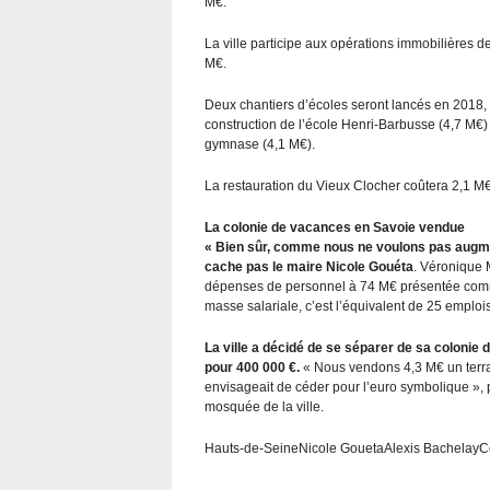
M€.
La ville participe aux opérations immobilières 
M€.
Deux chantiers d’écoles seront lancés en 2018,
construction de l’école Henri-Barbusse (4,7 M€) 
gymnase (4,1 M€).
La restauration du Vieux Clocher coûtera 2,1 M€ à
La colonie de vacances en Savoie vendue
« Bien sûr, comme nous ne voulons pas augmen
cache pas le maire Nicole Gouéta
. Véronique 
dépenses de personnel à 74 M€ présentée comm
masse salariale, c’est l’équivalent de 25 emplois
La ville a décidé de se séparer de sa coloni
pour 400 000 €.
« Nous vendons 4,3 M€ un terra
envisageait de céder pour l’euro symbolique », p
mosquée de la ville.
Hauts-de-SeineNicole GouetaAlexis Bachelay