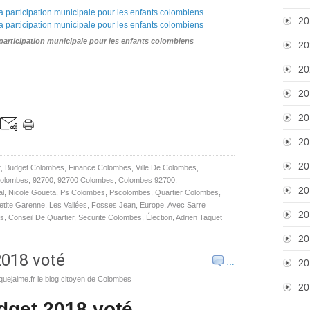
20
participation municipale pour les enfants colombiens
20
20
20
20
20
20
t
,
Budget Colombes
,
Finance Colombes
,
Ville De Colombes
,
Colombes
,
92700
,
92700 Colombes
,
Colombes 92700
,
20
al
,
Nicole Goueta
,
Ps Colombes
,
Pscolombes
,
Quartier Colombes
,
etite Garenne
,
Les Vallées
,
Fosses Jean
,
Europe
,
Avec Sarre
20
es
,
Conseil De Quartier
,
Securite Colombes
,
Élection
,
Adrien Taquet
20
018 voté
…
20
uejaime.fr le blog citoyen de Colombes
20
dget 2018 voté