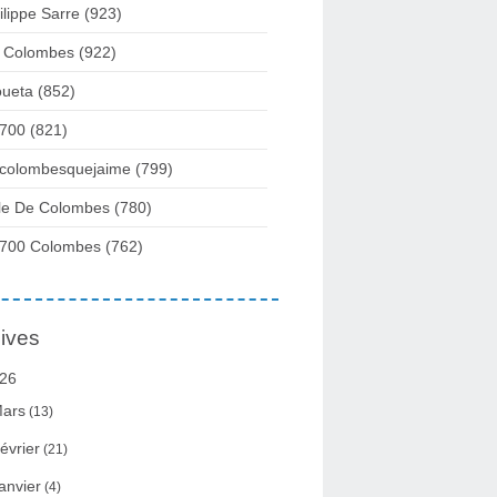
ilippe Sarre
(923)
 Colombes
(922)
ueta
(852)
700
(821)
colombesquejaime
(799)
lle De Colombes
(780)
700 Colombes
(762)
ives
26
ars
(13)
évrier
(21)
anvier
(4)