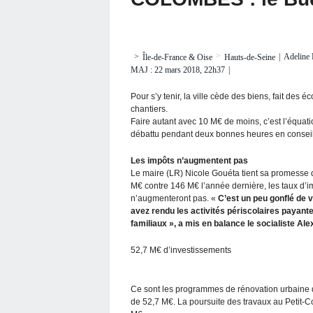
>
|
Adeline
>
Île-de-France & Oise
Hauts-de-Seine
MAJ : 22 mars 2018, 22h37
|
Pour s’y tenir, la ville cède des biens, fait d
chantiers.
Faire autant avec 10 M€ de moins, c’est l’équat
débattu pendant deux bonnes heures en conseil m
Les impôts n’augmentent pas
Le maire (LR) Nicole Gouéta tient sa promesse
M€ contre 146 M€ l’année dernière, les taux d’im
n’augmenteront pas. «
C’est un peu gonflé de 
avez rendu les activités périscolaires payante
familiaux », a mis en balance le socialiste Ale
52,7 M€ d’investissements
Ce sont les programmes de rénovation urbaine q
de 52,7 M€. La poursuite des travaux au Petit-