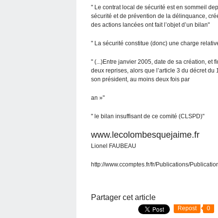
" Le contrat local de sécurité est en sommeil dep
sécurité et de prévention de la délinquance, cré
des actions lancées ont fait l’objet d’un bilan"
" La sécurité constitue (donc) une charge relati
" (...)Entre janvier 2005, date de sa création, et
deux reprises, alors que l’article 3 du décret du 1
son président, au moins deux fois par
an »"
" le bilan insuffisant de ce comité (CLSPD)"
www.lecolombesquejaime.fr
Lionel FAUBEAU
http://www.ccomptes.fr/fr/Publications/Public
Partager cet article
Repost
0