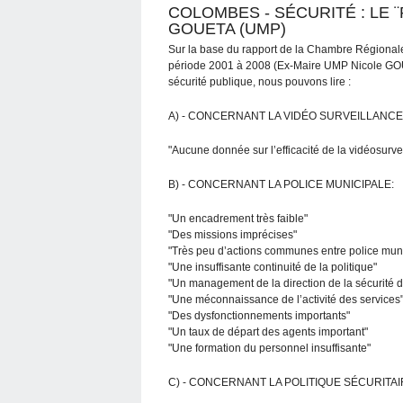
COLOMBES - SÉCURITÉ : LE 
GOUETA (UMP)
Sur la base du rapport de la Chambre Régionale
période 2001 à 2008 (Ex-Maire UMP Nicole GOUET
sécurité publique, nous pouvons lire :
A) - CONCERNANT LA VIDÉO SURVEILLANCE (vi
"Aucune donnée sur l’efficacité de la vidéosurvei
B) - CONCERNANT LA POLICE MUNICIPALE:
"Un encadrement très faible"
"Des missions imprécises"
"Très peu d’actions communes entre police munic
"Une insuffisante continuité de la politique"
"Un management de la direction de la sécurité dé
"Une méconnaissance de l’activité des services
"Des dysfonctionnements importants"
"Un taux de départ des agents important"
"Une formation du personnel insuffisante"
C) - CONCERNANT LA POLITIQUE SÉCURITAIR