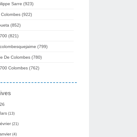
ilippe Sarre
(923)
 Colombes
(922)
ueta
(852)
700
(821)
colombesquejaime
(799)
lle De Colombes
(780)
700 Colombes
(762)
ives
26
ars
(13)
évrier
(21)
anvier
(4)