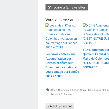
S'inscrire à la newsletter
Vous aimerez aussi :
+ 14% Augmentati
Les vrais chiffres sur
Quotient Familial pa
l'augmentation des
Maire de Colombe
Crimes et délits sur
"C'EST NOTRE JU
Colombes : variation en
SOCIALE"
pourcentage sur l'année
2014 et 2018
Alexis Bachelay
,
Philippe Sarre
,
Unionpourcolomb
Securite Colombes
« Article précédent