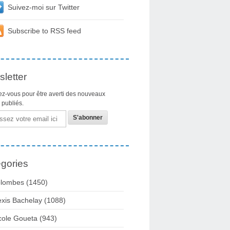
Suivez-moi sur Twitter
Subscribe to RSS feed
letter
z-vous pour être averti des nouveaux
s publiés.
gories
lombes
(1450)
exis Bachelay
(1088)
cole Goueta
(943)