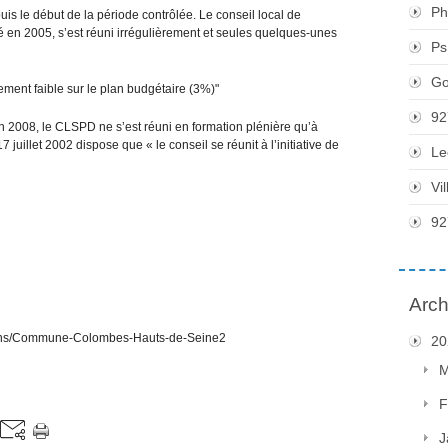
Ph
uis le début de la période contrôlée. Le conseil local de
é en 2005, s’est réuni irrégulièrement et seules quelques-unes
Ps
Go
vement faible sur le plan budgétaire (3%)"
92
 fin 2008, le CLSPD ne s’est réuni en formation plénière qu’à
7 juillet 2002 dispose que « le conseil se réunit à l’initiative de
Le
Vi
92
Arch
ations/Commune-Colombes-Hauts-de-Seine2
20
M
F
J