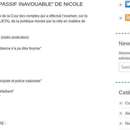
¨PASSIF INAVOUABLE" DE NICOLE
 de la Cour des comptes qui a effectué l’examen, sur la
A), de la politique menée par la ville en matière de
déo protection):
News
llance n’a pu être fournie"
Abonne
article
Email
ipale et police nationale"
faillant"
Caté
"
Co
Al
Ni
E :