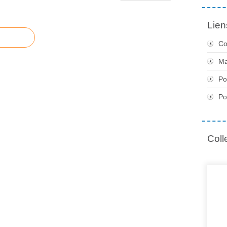
Lien
Co
Ma
Po
Po
Coll