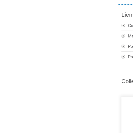
Lien
Co
Ma
Po
Po
Coll