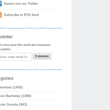
Suivez-moi sur Twitter
Subscribe to RSS feed
letter
z-vous pour être averti des nouveaux
s publiés.
gories
lombes
(1450)
exis Bachelay
(1088)
cole Goueta
(943)