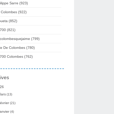
ilippe Sarre
(923)
 Colombes
(922)
ueta
(852)
700
(821)
colombesquejaime
(799)
lle De Colombes
(780)
700 Colombes
(762)
ives
26
ars
(13)
évrier
(21)
anvier
(4)