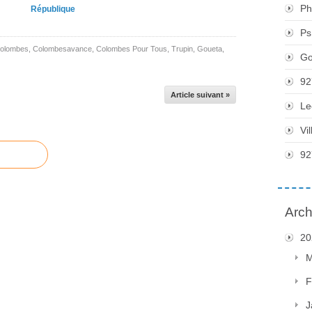
Ph
République
Ps
olombes
,
Colombesavance
,
Colombes Pour Tous
,
Trupin
,
Goueta
,
Go
92
Article suivant »
Le
Vi
92
Arch
20
M
F
J