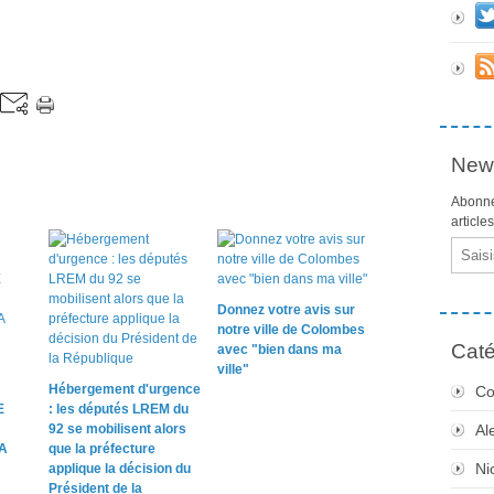
News
Abonne
article
Email
Donnez votre avis sur
notre ville de Colombes
Caté
avec "bien dans ma
ville"
Hébergement d'urgence
Co
E
: les députés LREM du
92 se mobilisent alors
Al
A
que la préfecture
Ni
applique la décision du
Président de la