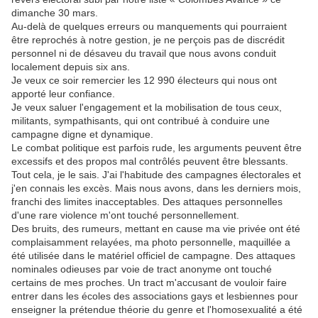
dimanche 30 mars.
Au-delà de quelques erreurs ou manquements qui pourraient
être reprochés à notre gestion, je ne perçois pas de discrédit
personnel ni de désaveu du travail que nous avons conduit
localement depuis six ans.
Je veux ce soir remercier les 12 990 électeurs qui nous ont
apporté leur confiance.
Je veux saluer l'engagement et la mobilisation de tous ceux,
militants, sympathisants, qui ont contribué à conduire une
campagne digne et dynamique.
Le combat politique est parfois rude, les arguments peuvent être
excessifs et des propos mal contrôlés peuvent être blessants.
Tout cela, je le sais. J'ai l'habitude des campagnes électorales et
j'en connais les excès. Mais nous avons, dans les derniers mois,
franchi des limites inacceptables. Des attaques personnelles
d'une rare violence m'ont touché personnellement.
Des bruits, des rumeurs, mettant en cause ma vie privée ont été
complaisamment relayées, ma photo personnelle, maquillée a
été utilisée dans le matériel officiel de campagne. Des attaques
nominales odieuses par voie de tract anonyme ont touché
certains de mes proches. Un tract m'accusant de vouloir faire
entrer dans les écoles des associations gays et lesbiennes pour
enseigner la prétendue théorie du genre et l'homosexualité a été