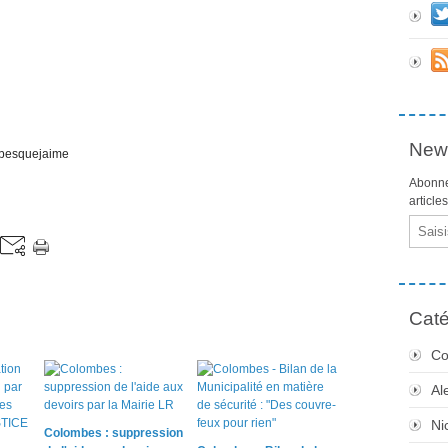
News
ombesquejaime
Abonne
article
Email
Caté
Co
Al
Ni
Colombes : suppression