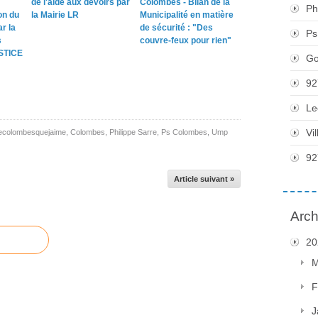
de l'aide aux devoirs par
Colombes - Bilan de la
Ph
on du
la Mairie LR
Municipalité en matière
r la
de sécurité : "Des
Ps
s
couvre-feux pour rien"
STICE
Go
92
Le
Vi
ecolombesquejaime
,
Colombes
,
Philippe Sarre
,
Ps Colombes
,
Ump
92
Article suivant »
Arch
20
M
F
J