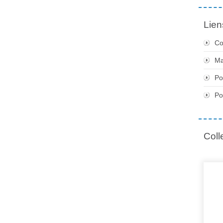
Lien
Co
Ma
Po
Po
Coll