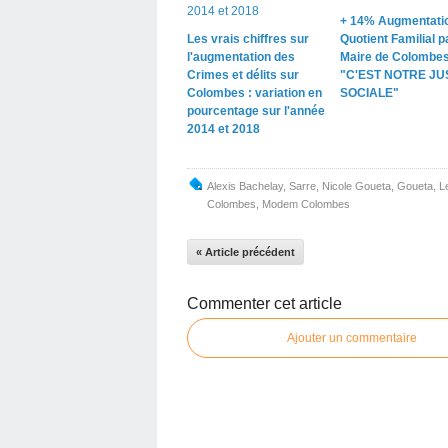
+ 14% Augmentati
Les vrais chiffres sur
Quotient Familial pa
l'augmentation des
Maire de Colombe
Crimes et délits sur
"C'EST NOTRE JU
Colombes : variation en
SOCIALE"
pourcentage sur l'année
2014 et 2018
Alexis Bachelay
,
Sarre
,
Nicole Goueta
,
Goueta
,
L
Colombes
,
Modem Colombes
« Article précédent
Commenter cet article
Ajouter un commentaire