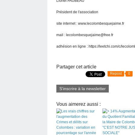
Lionel FAUBEAU
Président de l'association
site internet : www.lecolombesquejaime.fr
mail : lecolombesquejaime@free.fr
adhésion en ligne : https://leetchi.com/c/lecol
Partager cet article
Repost
0
S'inscrire à la newsletter
Vous aimerez aussi :