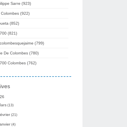
ilippe Sarre
(923)
 Colombes
(922)
ueta
(852)
700
(821)
colombesquejaime
(799)
lle De Colombes
(780)
700 Colombes
(762)
ives
26
ars
(13)
évrier
(21)
anvier
(4)