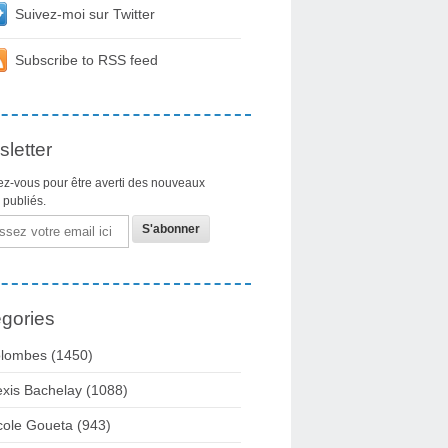
Suivez-moi sur Twitter
Subscribe to RSS feed
letter
z-vous pour être averti des nouveaux
s publiés.
gories
lombes
(1450)
exis Bachelay
(1088)
cole Goueta
(943)