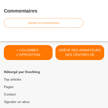
Commentaires
Ajouter un commentaire
< COLOMBES :
GRÈVE DES ANIMATEURS
L'OPPOSITION
DES CENTRES DE
MUNICIPALE S'INSURGE
LOISIRS SUR COLOMBES
CONTRE LA POLITIQUE
: MME LE MAIRE, NICOLE
DU MAIRE NICOLE
GOUETA, SOUHAITE
Hébergé par Overblog
GOUETA
FAIRE INTERVENIR LE
PERSONNEL MUNICIPAL
Top articles
ET DES ELUS DE LA
Pages
MAJORITÉ EN
REMPLACEMENT DES
Contact
GRÉVISTES ! >
Signaler un abus