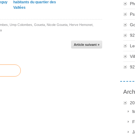
Peguy
habitants du quartier des
Ph
Vallées
Ps
Go
ombes
,
Ump Colombes
,
Goueta
,
Nicole Goueta
,
Herve Hemonet
,
ra
92
Article suivant »
Le
Vi
92
Arch
20
M
F
J