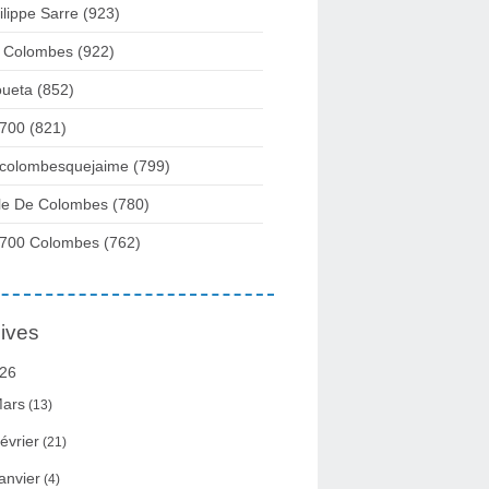
ilippe Sarre
(923)
 Colombes
(922)
ueta
(852)
700
(821)
colombesquejaime
(799)
lle De Colombes
(780)
700 Colombes
(762)
ives
26
ars
(13)
évrier
(21)
anvier
(4)