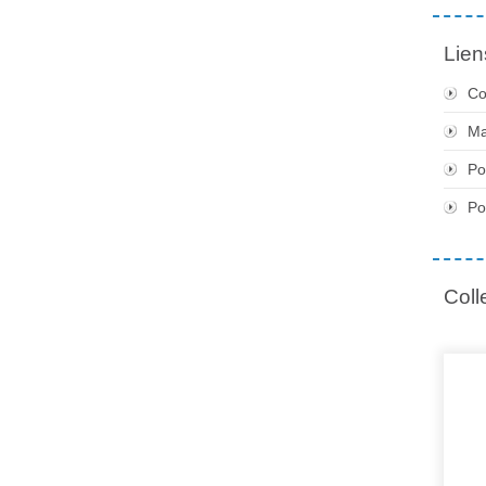
Lien
Co
Ma
Po
Po
Coll