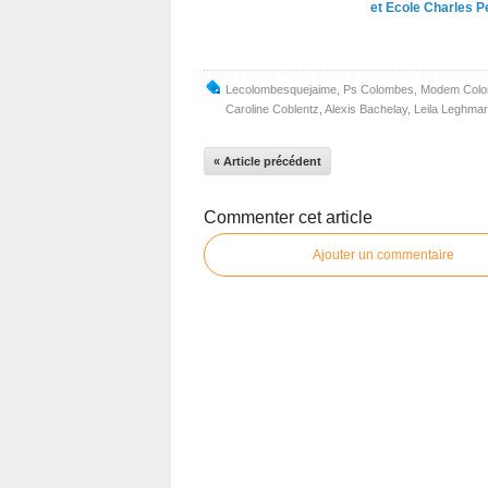
et Ecole Charles 
Lecolombesquejaime
,
Ps Colombes
,
Modem Col
Caroline Coblentz
,
Alexis Bachelay
,
Leila Leghma
« Article précédent
Commenter cet article
Ajouter un commentaire