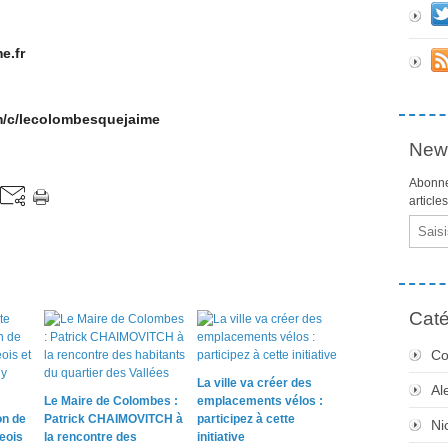
e.fr
om/c/lecolombesquejaime
News
Abonne
article
Email
Caté
Co
La ville va créer des
Al
Le Maire de Colombes :
emplacements vélos :
on de
Patrick CHAIMOVITCH à
participez à cette
Ni
eois
la rencontre des
initiative