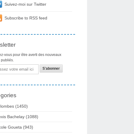
Suivez-moi sur Twitter
Subscribe to RSS feed
letter
z-vous pour être averti des nouveaux
s publiés.
gories
lombes
(1450)
exis Bachelay
(1088)
cole Goueta
(943)