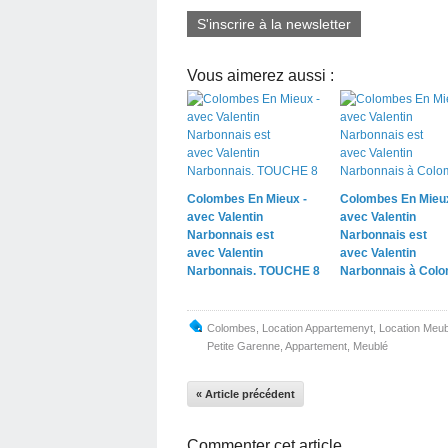
S'inscrire à la newsletter
Vous aimerez aussi :
Colombes En Mieux -
Colombes En Mieux
avec Valentin
avec Valentin
Narbonnais est
Narbonnais est
avec Valentin
avec Valentin
Narbonnais. TOUCHE 8
Narbonnais à Colo
Colombes
,
Location Appartemenyt
,
Location Meub
Petite Garenne
,
Appartement
,
Meublé
« Article précédent
Commenter cet article