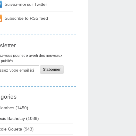
Suivez-moi sur Twitter
Subscribe to RSS feed
letter
z-vous pour être averti des nouveaux
s publiés.
gories
lombes
(1450)
exis Bachelay
(1088)
cole Goueta
(943)