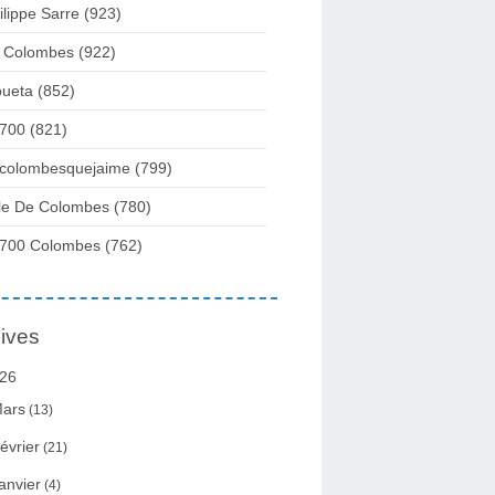
ilippe Sarre
(923)
 Colombes
(922)
ueta
(852)
700
(821)
colombesquejaime
(799)
lle De Colombes
(780)
700 Colombes
(762)
ives
26
ars
(13)
évrier
(21)
anvier
(4)