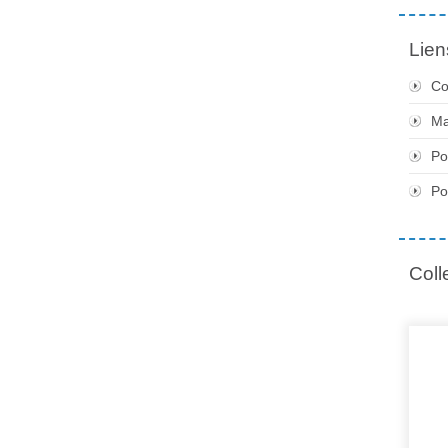
Lien
Co
Ma
Po
Po
Coll