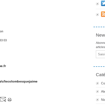
ion
News
 83 03
Abonne
article
Email
e.fr
Caté
om/c/lecolombesquejaime
Co
Al
Ni