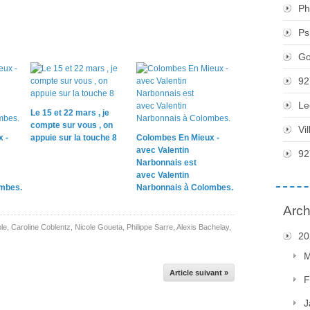
Ph
Ps
Go
92
Le
Le 15 et 22 mars , je
compte sur vous , on
Vi
 -
appuie sur la touche 8
Colombes En Mieux -
avec Valentin
92
Narbonnais est
avec Valentin
mbes.
Narbonnais à Colombes.
Arch
le
,
Caroline Coblentz
,
Nicole Goueta
,
Philippe Sarre
,
Alexis Bachelay
,
20
M
Article suivant »
F
J