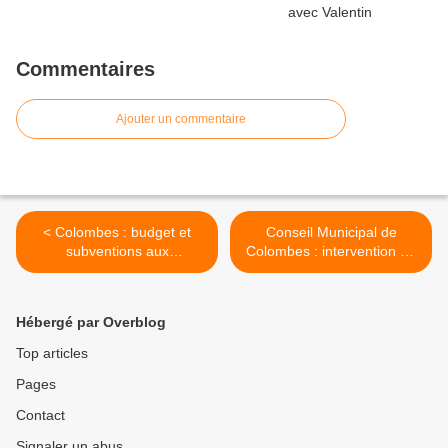
Commentaires
Ajouter un commentaire
< Colombes : budget et
Conseil Municipal de
subventions aux
Colombes : intervention du
associations mettent le feu
député Alexis Bachelay "les
aux poudres
colombiens paierons plus
pour moins de services" >
Hébergé par Overblog
Top articles
Pages
Contact
Signaler un abus