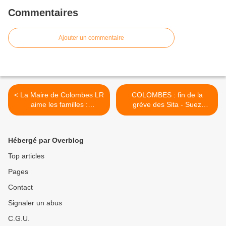
Commentaires
Ajouter un commentaire
< La Maire de Colombes LR
COLOMBES : fin de la
aime les familles :
grève des Sita - Suez
augmentation des tarifs
Environnement >
pour les classes
municipales + 60% pour les
Hébergé par Overblog
quotients 1 !
Top articles
Pages
Contact
Signaler un abus
C.G.U.