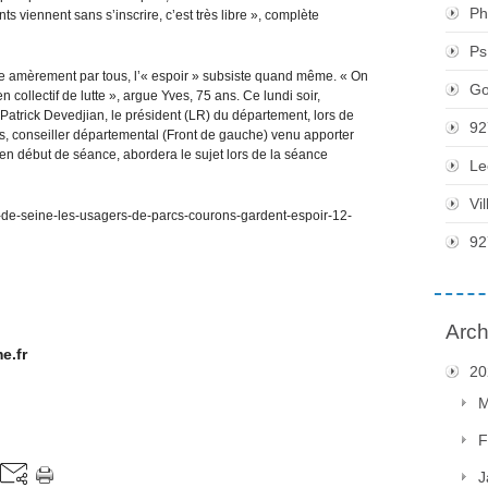
Ph
ts viennent sans s’inscrire, c’est très libre », complète
Ps
ue amèrement par tous, l’« espoir » subsiste quand même. « On
Go
en collectif de lutte », argue Yves, 75 ans. Ce lundi soir,
r Patrick Devedjian, le président (LR) du département, lors de
92
s, conseiller départemental (Front de gauche) venu apporter
en début de séance, abordera le sujet lors de la séance
Le
Vi
ts-de-seine-les-usagers-de-parcs-courons-gardent-espoir-12-
92
Arch
e.fr
20
M
F
J