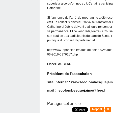
supérieur à ce qu’on nous dit. Certains participan
Catherine.
Si l’annonce de l’arrêt du programme a été reç
était un collectif convivial. On va se transformer 
Catherine et Joëlle doivent d’ailleurs rencontre
sa permanence. Et ce vendredi, Pierre Ouzoulia
son soutien aux participants du parc de Sceaux 
publique du conseil départemental.
http://www.leparisien.fr/hauts-de-seine-92/hau
06-2016-5876117.php
Lionel FAUBEAU
Président de l'association
site internet : www.lecolombesquejaim
mail : lecolombesquejaime@free.fr
Partager cet article
Repost
0