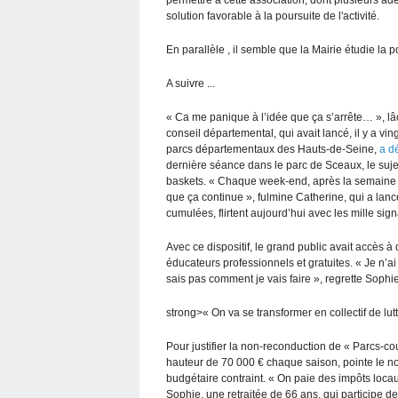
solution favorable à la poursuite de l'activité.
En parallèle , il semble que la Mairie étudie la 
A suivre ...
« Ca me panique à l’idée que ça s’arrête… », lâ
conseil départemental, qui avait lancé, il y a vi
parcs départementaux des Hauts-de-Seine,
a dé
dernière séance dans le parc de Sceaux, le sujet 
baskets. « Chaque week-end, après la semaine de
que ça continue », fulmine Catherine, qui a lanc
cumulées, flirtent aujourd’hui avec les mille sign
Avec ce dispositif, le grand public avait accès 
éducateurs professionnels et gratuites. « Je n’a
sais pas comment je vais faire », regrette Sophi
strong>« On va se transformer en collectif de lut
Pour justifier la non-reconduction de « Parcs-c
hauteur de 70 000 € chaque saison, pointe le n
budgétaire contraint. « On paie des impôts locau
Sophie, une retraitée de 66 ans, qui participe depu