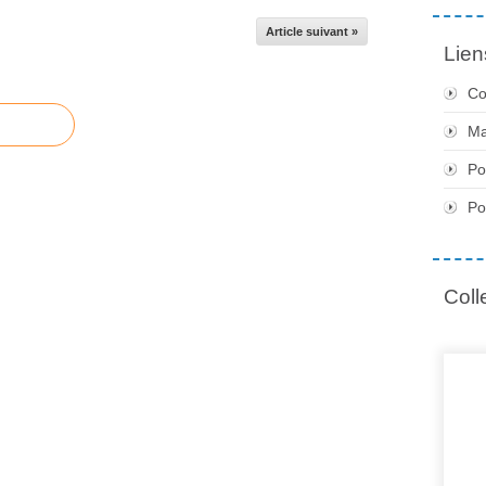
Article suivant »
Lien
Co
Ma
Po
Po
Coll