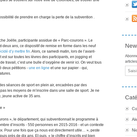
possibilité de prendre en charge la perte de la subvention .
che Joëlle, participante assidue de « Parc-courons ». Le
News
ngt-deux ans, ce dispositif de remise en forme dans les neuf
cidé d’y mettre fin
. Alors, ce samedi matin, lors de l’avant-
Abonne
est sur toutes les lèvres des participants, en jogging et
article
 travail, c’est une bulle d’oxygène de venir ici. On veut tous
é deux pétitions -
une en ligne
et une sur papier - qui,
Email
atures.
à des séances de sport en plein air, encadrées par des
i pas les moyens de m’inscrire dans une salle de sport. Je ne
e, jeune active de 35 ans.
Caté
te »
Co
Al
ourons », le département, qui subventionnait le programme à
ombre d’inscrits - 550 personnes en 2015-2016 - et un contexte
Ni
x. Pour une fois que ça nous est directement utile… », peste
is près de dix ans. Et puis, « le chiffre d’inscrits est bien