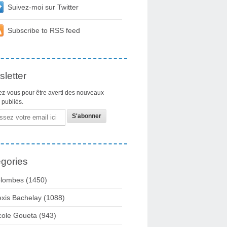
Suivez-moi sur Twitter
Subscribe to RSS feed
letter
z-vous pour être averti des nouveaux
s publiés.
gories
lombes
(1450)
exis Bachelay
(1088)
cole Goueta
(943)