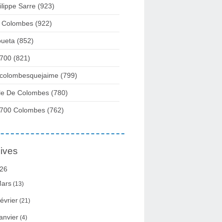
ilippe Sarre
(923)
 Colombes
(922)
ueta
(852)
700
(821)
colombesquejaime
(799)
lle De Colombes
(780)
700 Colombes
(762)
ives
26
ars
(13)
évrier
(21)
anvier
(4)