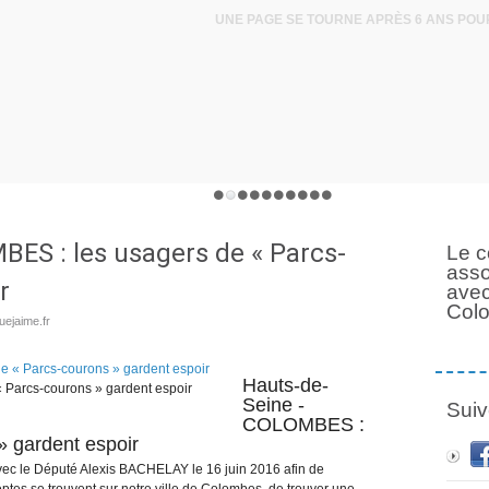
ES : les usagers de « Parcs-
Le c
asso
r
avec
Col
ejaime.fr
Hauts-de-
 Parcs-courons » gardent espoir
Seine -
Suiv
COLOMBES :
» gardent espoir
ec le Député Alexis BACHELAY le 16 juin 2016 afin de
eptes se trouvent sur notre ville de Colombes, de trouver une