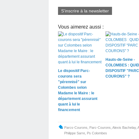
S'inscrire à la newsletter
Vous aimerez aussi :
Hauts-de-Seine -
COLOMBES : QUID
Le dispositif Parc-
DISPOSITIF "PARC
courons sera
COURONS" ?
"pérennisé" sur
Colombes selon
Madame le Maire : le
département assurant
quant à lui le
financement
Parcs-Courons
,
Parc-Courons
,
Alexis Bachelay
,
Philippe Sarre
,
Ps Colombes