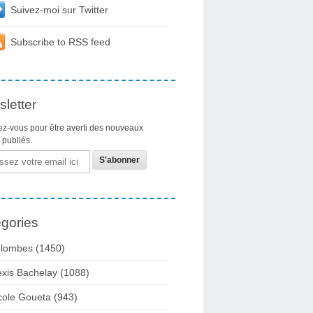
Suivez-moi sur Twitter
Subscribe to RSS feed
letter
z-vous pour être averti des nouveaux
s publiés.
gories
lombes
(1450)
exis Bachelay
(1088)
cole Goueta
(943)