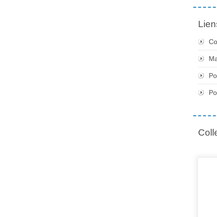
Lien
Co
Ma
Po
Po
Coll