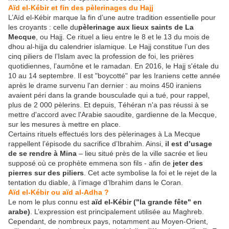
Aïd el-Kébir et fin des pèlerinages du Hajj
L’Aïd el-Kébir marque la fin d’une autre tradition essentielle pour
les croyants : celle du
pèlerinage aux lieux saints de La
Mecque
, ou Hajj. Ce rituel a lieu entre le 8 et le 13 du mois de
dhou al-hijja du calendrier islamique. Le Hajj constitue l’un des
cinq piliers de l’Islam avec la profession de foi, les prières
quotidiennes, l’aumône et le ramadan. En 2016, le Hajj s'étale du
10 au 14 septembre. Il est "boycotté" par les Iraniens cette année
après le drame survenu l'an dernier : au moins 450 iraniens
avaient péri dans la grande bousculade qui a tué, pour rappel,
plus de 2 000 pèlerins. Et depuis, Téhéran n'a pas réussi à se
mettre d'accord avec l'Arabie saoudite, gardienne de la Mecque,
sur les mesures à mettre en place.
Certains rituels effectués lors des pèlerinages à La Mecque
rappellent l’épisode du sacrifice d’Ibrahim. Ainsi,
il est d’usage
de se rendre à Mina
– lieu situé près de la ville sacrée et lieu
supposé où ce prophète emmena son fils - afin de
jeter des
pierres sur des piliers
. Cet acte symbolise la foi et le rejet de la
tentation du diable, à l’image d’Ibrahim dans le Coran.
Aïd el-Kébir ou aïd al-Adha ?
Le nom le plus connu est
aïd el-Kébir ("la grande fête" en
arabe)
. L’expression est principalement utilisée au Maghreb.
Cependant, de nombreux pays, notamment au Moyen-Orient,