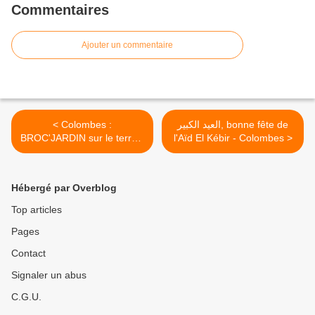
Commentaires
Ajouter un commentaire
< Colombes :
العيد الكبير, bonne fête de
BROC'JARDIN sur le terrain
l'Aïd El Kébir - Colombes >
d'évolution école Léon
Bourgeois B dimanche 16
octobre de 10h à 17h00.
Hébergé par Overblog
Inscription a compter du 5
octobre
Top articles
Pages
Contact
Signaler un abus
C.G.U.