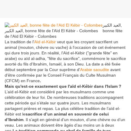
العيد الكبير,
العيد الكبير, bonne fête de l'Aïd El Kébir - Colombes
bonne fête
de l'Aïd El Kébir - Colombes
La tradition de l'
Aïd el-Kébir
veut que les croyant sacrifient un
animal (mouton, chèvre ou vache) à l'occasion de cet événement
qui dure trois jours. En réalité, l'Aïd el-Kébir ("grande fête" en
arabe) ou aïd al-adha, "fête du sacrifice", commémore le sacrifice
avorté du fils d'Ibrahim, Ismaël, à son Dieu. La date a été fixée
début septembre par la Cour suprême d'
Arabie saoudite
avant
d'être
confirmée par le Conseil Français du Culte Musulman
(CFCM) en France
.
Mais qu'est-ce exactement que l'aïd el-Kébir dans l'Islam ?
L’aïd el-Kébir est considéré par les musulmans comme une
célébration de leur foi. De nombreuses traditions accompagnent
cette période qui s’étale sur quatre jours. Les musulmans
partagent prières et repas. La plus célèbre tradition de l’aïd el-
Kébir est le
sacrifice d’un animal en souvenir de celui
d’Ibrahim
. Il s’agit en général d’un mouton, d’une chèvre ou d’un
veau. Les animaux doivent être âgés d’au moins un à deux
ans.
La tradition commande au chef de famille de tuer