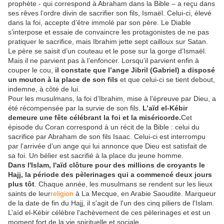
prophète - qui correspond à Abraham dans la Bible – a reçu dans
ses rêves l’ordre divin de sacrifier son fils, Ismaël. Celui-ci, élevé
dans la foi, accepte d’être immolé par son père. Le Diable
s’interpose et essaie de convaincre les protagonistes de ne pas
pratiquer le sacrifice, mais Ibrahim jette sept cailloux sur Satan.
Le père se saisit d’un couteau et le pose sur la gorge d’Ismaël.
Mais il ne parvient pas à l’enfoncer. Lorsqu’il parvient enfin à
couper le cou,
il constate que l’ange Jibril (Gabriel) a disposé
un mouton à la place de son fils
et que celui-ci se tient debout,
indemne, à côté de lui.
Pour les musulmans, la foi d’Ibrahim, mise à l’épreuve par Dieu, a
été récompensée par la survie de son fils.
L’aïd el-Kébir
demeure une fête célébrant la foi et la miséricorde.
Cet
épisode du Coran correspond à un récit de la Bible : celui du
sacrifice par Abraham de son fils Isaac. Celui-ci est interrompu
par l’arrivée d’un ange qui lui annonce que Dieu est satisfait de
sa foi. Un bélier est sacrifié à la place du jeune homme.
Dans l'Islam, l'aïd clôture pour des millions de croyants le
Hajj, la période des pèlerinages qui a commencé deux jours
plus tôt
. Chaque année, les musulmans se rendent sur les lieux
saints de leur
religion
à La Mecque, en Arabie Saoudite. Marqueur
de la date de fin du Hajj, il s'agit de l'un des cinq piliers de l'Islam.
L’aïd el-Kébir célèbre l'achèvement de ces pèlerinages et est un
moment fort de la vie spirituelle et sociale.