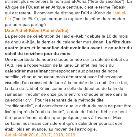
utilisent plus volontiers le nom aïd al-Adha ("fête du sacrifice"). En
Afrique de l’Ouest et en Afrique centrale, c’est le terme Tabaski
qui est retenu. Il convient de distinguer l’aïd el-Kebir de l’
aïd el-
Fitr
("petite fête"), qui marque la rupture du jeûne du ramadan
par un repas partagé.
Date Aïd el-Kébir (Aïd el-Adha)
La période de célébration de l'aïd el-Kébir débute le 10 du mois
de dhou al-hijja, le dernier du calendrier musulman.
La fête dure
quatre jours et le sacrifice doit avoir lieu avant le coucher du
soleil du treizième jour du mois.
Une incertitude demeure chaque année sur la date de début de
l'Aïd, liée à l’observation de la lune. En effet, les mois du
calendrier musulman
correspondent aux phases de notre
satellite, chaque nouveau mois démarrant avec l’observation
visuelle d’un croissant de lune à la tombée de la nuit. De ce fait,
la date de l’aïd el-Kébir, comme celle du début ou de la fin du
ramadan, "recule" de onze jours environ chaque année dans le
calendrier civil. Pour les tenants de la méthode dite
"traditionnelle", qui considèrent que le début du mois ne peut être
fixé qu'après la "nuit du doute", la date de l'aïd el-Kébir ne peut
être précisément établie que quelques jours à l’avance. Mais
certains muslmans considèrent qu'un calendrier pourrait être
établi plus en avance, au moyen de l'astrologie.
Aïd el-Kébir 2016, 2017, 2018, 2019...