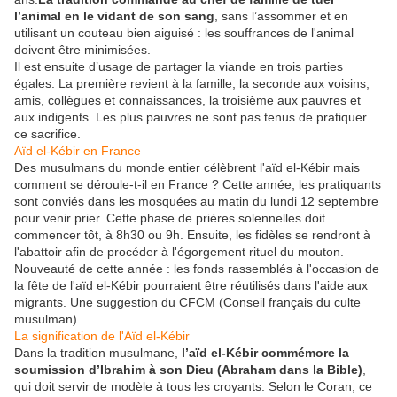
l’animal en le vidant de son sang
, sans l’assommer et en
utilisant un couteau bien aiguisé : les souffrances de l'animal
doivent être minimisées.
Il est ensuite d’usage de partager la viande en trois parties
égales. La première revient à la famille, la seconde aux voisins,
amis, collègues et connaissances, la troisième aux pauvres et
aux indigents. Les plus pauvres ne sont pas tenus de pratiquer
ce sacrifice.
Aïd el-Kébir en France
Des musulmans du monde entier célèbrent l'aïd el-Kébir mais
comment se déroule-t-il en France ? Cette année, les pratiquants
sont conviés dans les mosquées au matin du lundi 12 septembre
pour venir prier. Cette phase de prières solennelles doit
commencer tôt, à 8h30 ou 9h. Ensuite, les fidèles se rendront à
l'abattoir afin de procéder à l'égorgement rituel du mouton.
Nouveauté de cette année : les fonds rassemblés à l'occasion de
la fête de l'aïd el-Kébir pourraient être réutilisés dans l'aide aux
migrants. Une suggestion du CFCM (Conseil français du culte
musulman).
La signification de l'Aïd el-Kébir
Dans la tradition musulmane,
l’aïd el-Kébir commémore la
soumission d’Ibrahim à son Dieu (Abraham dans la Bible)
,
qui doit servir de modèle à tous les croyants. Selon le Coran, ce