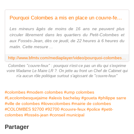
Pourquoi Colombes a mis en place un couvre-feu dans certains quartiers
Les mineurs âgés de moins de 16 ans ne peuvent plus
circuler librement dans les quartiers du Petit-Colombes et
aux Fossés-Jean, dès ce jeudi, de 22 heures à 6 heures du
matin. Cette mesure ...
http://www.bfmtv.com/mediaplayer/video/pourquoi-colombes-a-mis-en-place-un-couvre-feu-dans-certains-quartiers-878121.html
Colombes "couvre-feux" : pourquoi n'est-ce pas un élu qui s'exprime
voire Madame Le Maire LR ?. On jette au front un Chef de Cabinet qui
n'a aucun rôle politique surtout s'agissant de "couvre-feux"
#colombes
#modem colombes
#ump colombes
#Lecolombesquejaime
#alexis bachelay
#goueta
#philippe sarre
#ville de colombes
#ilovecolombes
#mairie de colombes
#COLOMBES 92700
#92700
#couvre-feux
#police
#petit-
colombes
#fossés-jean
#conseil municipal
Partager