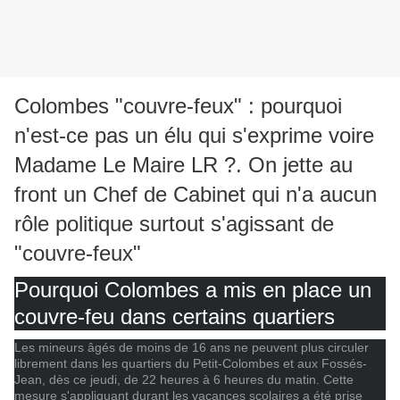
Colombes "couvre-feux" : pourquoi
n'est-ce pas un élu qui s'exprime voire
Madame Le Maire LR ?. On jette au
front un Chef de Cabinet qui n'a aucun
rôle politique surtout s'agissant de
"couvre-feux"
Pourquoi Colombes a mis en place un
couvre-feu dans certains quartiers
Les mineurs âgés de moins de 16 ans ne peuvent plus circuler
librement dans les quartiers du Petit-Colombes et aux Fossés-
Jean, dès ce jeudi, de 22 heures à 6 heures du matin. Cette
mesure s'appliquant durant les vacances scolaires a été prise