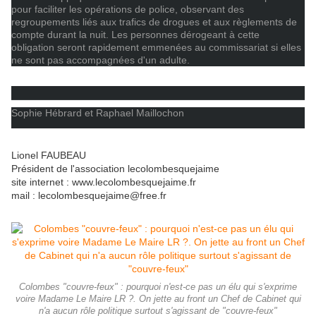
pour faciliter les opérations de police, observant des
regroupements liés aux trafics de drogues et aux règlements de
compte durant la nuit. Les personnes dérogeant à cette
obligation seront rapidement emmenées au commissariat si elles
ne sont pas accompagnées d'un adulte.
Sophie Hébrard et Raphael Maillochon
Lionel FAUBEAU
Président de l'association lecolombesquejaime
site internet : www.lecolombesquejaime.fr
mail : lecolombesquejaime@free.fr
Colombes "couvre-feux" : pourquoi n'est-ce pas un élu qui s'exprime
voire Madame Le Maire LR ?. On jette au front un Chef de Cabinet qui
n'a aucun rôle politique surtout s'agissant de "couvre-feux"