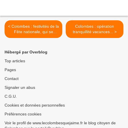
< Colombes : festivités de la
Colombes : opération
Fête nationale, qui se
tranquillité vacances... >
tiendront le 13 juillet 2018 à
22h30, au Stade Yves-du-
Manoir
Hébergé par Overblog
Top articles
Pages
Contact
Signaler un abus
C.G.U.
Cookies et données personnelles
Préférences cookies
Voir le profil de www.lecolombesquejaime.fr le blog citoyen de