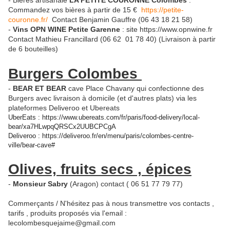
- Bières artisanale
LA PETITE COURONNE Colombes
:
Commandez vos bières à partir de 15 €
https://petite-
couronne.fr/
Contact Benjamin Gauffre (06 43 18 21 58)
-
Vins OPN WINE Petite Garenne
: site https://www.opnwine.fr
Contact Mathieu Francillard (06 62 01 78 40) (Livraison à partir
de 6 bouteilles)
Burgers Colombes
-
BEAR ET BEAR
cave Place Chavany qui confectionne des
Burgers avec livraison à domicile (et d'autres plats) via les
plateformes Deliveroo et Ubereats
UberEats : https://www.ubereats.com/fr/paris/food-delivery/local-
bear/xa7HLwpqQRSCx2UUBCPCgA
Deliveroo : https://deliveroo.fr/en/menu/paris/colombes-centre-
ville/bear-cave#
Olives, fruits secs , épices
-
Monsieur Sabry
(Aragon) contact ( 06 51 77 79 77)
Commerçants / N'hésitez pas à nous transmettre vos contacts ,
tarifs , produits proposés via l'email :
lecolombesquejaime@gmail.com