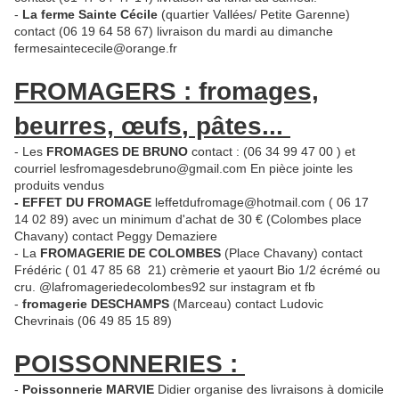
-
La ferme Sainte Cécile
(quartier Vallées/ Petite Garenne)
contact (06 19 64 58 67) livraison du mardi au dimanche
fermesaintececile@orange.fr
FROMAGERS : fromages,
beurres,
œufs
, pâtes...
- Les
FROMAGES DE BRUNO
contact : (06 34 99 47 00 ) et
courriel lesfromagesdebruno@gmail.com En pièce jointe les
produits vendus
- EFFET DU FROMAGE
leffetdufromage@hotmail.com ( 06 17
14 02 89) avec un minimum d'achat de 30 € (Colombes place
Chavany) contact Peggy Demaziere
- La
FROMAGERIE DE COLOMBES
(Place Chavany) contact
Frédéric ( 01 47 85 68 21) crèmerie et yaourt Bio 1/2 écrémé ou
cru. @lafromageriedecolombes92 sur instagram et fb
-
fromagerie DESCHAMPS
(Marceau) contact Ludovic
Chevrinais (06 49 85 15 89)
POISSONNERIES :
-
Poissonnerie MARVIE
Didier organise des livraisons à domicile