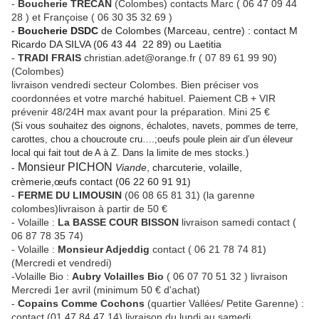
-
Boucherie TRECAN
(Colombes) contacts Marc ( 06 47 09 44
28 ) et Françoise ( 06 30 35 32 69 )
-
Boucherie DSDC
de Colombes (Marceau, centre) : contact M
Ricardo DA SILVA (06 43 44 22 89) ou Laetitia
-
TRADI FRAIS
christian.adet@orange.fr ( 07 89 61 99 90)
(Colombes)
livraison vendredi secteur Colombes. Bien préciser vos
coordonnées et votre marché habituel. Paiement CB + VIR
prévenir 48/24H max avant pour la préparation. Mini 25 €
(Si vous souhaitez des oignons, échalotes, navets, pommes de terre,
carottes, chou a choucroute cru….;oeufs poule plein air d’un éleveur
local qui fait tout de A à Z. Dans la limite de mes stocks.)
Monsieur
PICHON
-
Viande
, charcuterie, volaille,
crèmerie,œufs contact (06 22 60 91 91)
-
FERME DU LIMOUSIN
(06 08 65 81 31) (la garenne
colombes)livraison à partir de 50 €
- Volaille :
La BASSE COUR BISSON
livraison samedi contact (
06 87 78 35 74)
- Volaille :
Monsieur Adjeddig
contact ( 06 21 78 74 81)
(Mercredi et vendredi)
-Volaille Bio :
Aubry Volailles Bio
( 06 07 70 51 32 ) livraison
Mercredi 1er avril (minimum 50 € d'achat)
-
Copains Comme Cochons
(quartier Vallées/ Petite Garenne) :
contact (01 47 84 47 14) livraison du lundi au samedi.