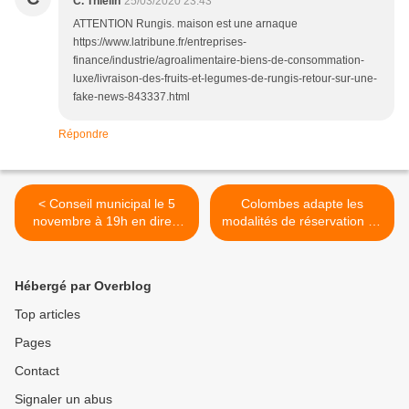
C. Thielin
25/03/2020 23:43
ATTENTION Rungis. maison est une arnaque
https://www.latribune.fr/entreprises-
finance/industrie/agroalimentaire-biens-de-consommation-
luxe/livraison-des-fruits-et-legumes-de-rungis-retour-sur-une-
fake-news-843337.html
Répondre
< Conseil municipal le 5
Colombes adapte les
novembre à 19h en direct
modalités de réservation de
sur les réseaux sociaux :
la restauration scolaire >
FB et site de la ville
Hébergé par Overblog
Top articles
Pages
Contact
Signaler un abus