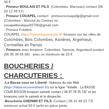
30 €
-
Primeur BOULAIS ET FILS
(Colombes- Marceau) contact (06
20 12 39 57)
-
Primeur COUAPEL
contact : primeurscouapeljp@gmail.com
(Colombes - Marché du Centre) ou
couapelboutique92700@gmail.com
- Primeur Frédéric
COUAPEL
https://commeaumarche.fr/
livraison sur les villes de
Colombes, Bois Colombes, Asnières, Argenteuil,
Cormeilles en Parisis
-
Primeurs
avec livraison, Colombes, Sannois, Argenteuil contact
(06 95 39 65 66) avec un minimum de 20 €
BOUCHERIES /
CHARCUTERIES :
-La Basse-cour en Liberté
l'adresse du site Web
(
https://labassecourenliberte.
fr/
) sur la ligne "Volaille : La BASSE
COUR BISSON livraison samedi contact ( 06 87 78 35 74)" et
les
livraisons sont le samedi et le dimanche.
-Boucherie GHENIMI ET FILS
Contact ( 06 31 48 22 73)
minimum achat 50 € tarifs en pièce jointe .