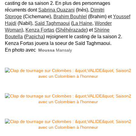
casting de sa saison 2. En plus des personnages
récurrents dont
Sabrina Ouazani
(Inès),
Dimitri
Storoge
(Cichemane),
Brahim Bouhlel
(Brahim) et
Youssef
Hajdi
(Nabil),
Saïd Taghmaoui
(
La Haine
,
Wonder
Woman
),
Kenza Fortas
(
Shéhérazade
) et
Shirine
Boutella
(
Papicha
) rejoignent le casting de la saison 2.
Kenza Fortas jouera la soeur de Saïd Taghmaoui.
En photo avec
Moussa
Mansaly