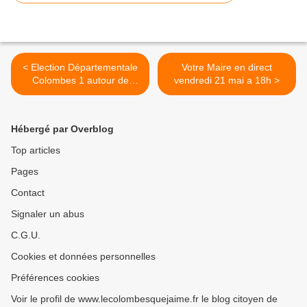
< Election Départementale
Votre Maire en direct
Colombes 1 autour de
vendredi 21 mai a 18h >
Chantal Barthélémy-Ruiz,
Najib Benarafa, Nagète
Maatougui et Mamadou
Hébergé par Overblog
Konte
Top articles
Pages
Contact
Signaler un abus
C.G.U.
Cookies et données personnelles
Préférences cookies
Voir le profil de www.lecolombesquejaime.fr le blog citoyen de