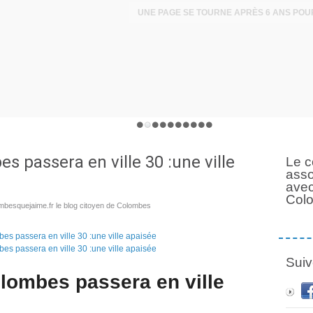
 passera en ville 30 :une ville
Le c
asso
avec
Col
mbesquejaime.fr le blog citoyen de Colombes
Suiv
lombes passera en ville