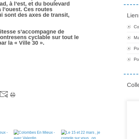
ad, à l’est, et du boulevard
 l’ouest. Ces routes
i sont des axes de transit,
Lien
Co
 vitesse s’accompagne de
contresens cyclable sur tout le
Ma
ar la « Ville 30 ».
Po
Po
Coll