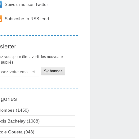
Suivez-moi sur Twitter
Subscribe to RSS feed
letter
z-vous pour être averti des nouveaux
s publiés.
gories
lombes
(1450)
exis Bachelay
(1088)
cole Goueta
(943)