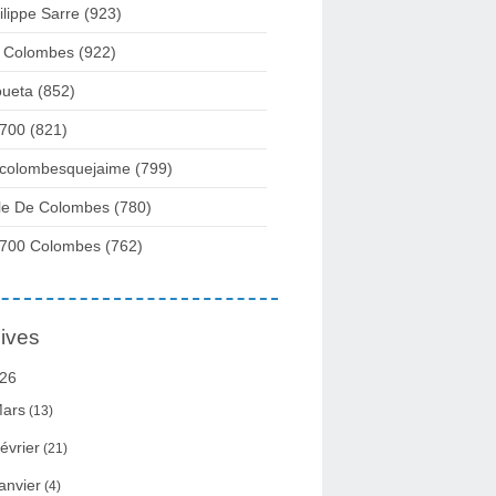
ilippe Sarre
(923)
 Colombes
(922)
ueta
(852)
700
(821)
colombesquejaime
(799)
lle De Colombes
(780)
700 Colombes
(762)
ives
26
ars
(13)
évrier
(21)
anvier
(4)