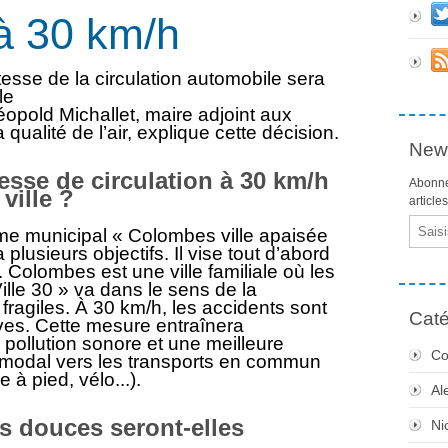
 à 30 km/h
tesse de la circulation automobile sera
le
opold Michallet, maire adjoint aux
 qualité de l’air, explique cette décision.
News
tesse de circulation à 30 km/h
Abonne
ville ?
article
Email
mme municipal « Colombes ville apaisée
plusieurs objectifs. Il vise tout d’abord
e. Colombes est une ville familiale où les
lle 30 » va dans le sens de la
 fragiles. À 30 km/h, les accidents sont
Caté
es. Cette mesure entraînera
pollution sonore et une meilleure
Co
rt modal vers les transports en commun
 à pied, vélo...).
Al
s douces seront-elles
Ni