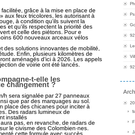
Ph
 facilitée, grâce à la mise en place de
Ps
 aux feux tricolores, les autorisant à
rouge, à condition qu’ils suivent la
Go
es et qu’ils respectent la priorité des
 vert et celle des piétons. Pour e
92
moins 600 nouveaux arceaux vélos
Le
t des solutions innovantes de mobilité,
étude. Enfin, plusieurs kilomètres de
Vi
eront aménagés d’ici à 2026. Les appels
jection de voirie ont été lancés.
92
mpagne-t-elle les
ce changement ?
Arch
 km/h sera signalée par 27 panneaux
 ainsi que par des marquages au sol.
20
 place des chicanes pour inciter à
ides. Des radars lumineux de
M
t installés
F
y aura pas, en revanche, de radars de
sur le civisme des Colombien·nes.
J
imenté cette formule avec succès.