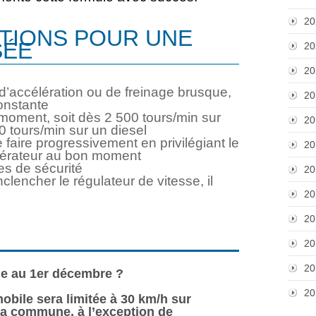
20
TIONS POUR UNE
SÉE
20
20
s d’accélération ou de freinage brusque,
20
onstante
moment, soit dès 2 500 tours/min sur
20
0 tours/min sur un diesel
e faire progressivement en privilégiant le
20
célérateur au bon moment
es de sécurité
20
nclencher le régulateur de vitesse, il
20
20
20
20
ge au 1er décembre ?
20
obile sera limitée à 30 km/h sur
 la commune, à l’exception de