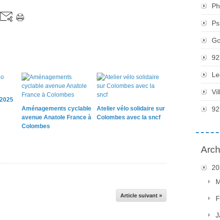
Ph
Ps
Go
92
Le
Vi
 2025
Aménagements cyclable
Atelier vélo solidaire sur
92
avenue Anatole France à
Colombes avec la sncf
Colombes
Arch
20
M
Article suivant »
F
J