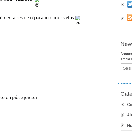
lémentaires de réparation pour vélos 
News
Abonne
article
Email
Caté
to en pièce jointe)
Co
Al
Ni