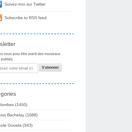
Suivez-moi sur Twitter
Subscribe to RSS feed
letter
z-vous pour être averti des nouveaux
s publiés.
gories
lombes
(1450)
exis Bachelay
(1088)
cole Goueta
(943)