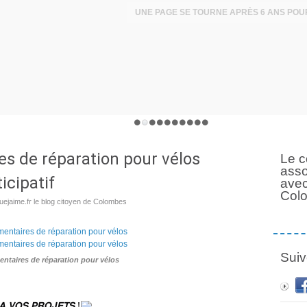
s de réparation pour vélos
Le c
asso
cipatif
avec
Col
ejaime.fr le blog citoyen de Colombes
Suiv
ntaires de réparation pour vélos
𝗳 , 𝘼 𝙑𝙊𝙎 𝙋𝙍𝙊𝙅𝙀𝙏𝙎 !