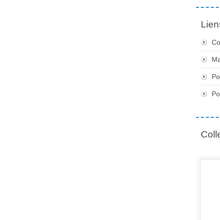
Lien
Co
Ma
Po
Po
Coll