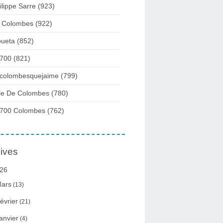
ilippe Sarre
(923)
 Colombes
(922)
ueta
(852)
700
(821)
colombesquejaime
(799)
lle De Colombes
(780)
700 Colombes
(762)
ives
26
ars
(13)
évrier
(21)
anvier
(4)