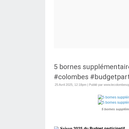
5 bornes supplémentaire
#colombes #budgetparti
25 Avril 2025, 12:18pm
|
Publié par www.lecolombesqu
5 bornes suppléme
 𝐒𝐚𝐢𝐬𝐨𝐧 𝟮𝟬𝟮𝟱 𝗱𝘂 𝗕𝘂𝗱𝗴𝗲𝘁 𝗽𝗮𝗿𝘁𝗶𝗰𝗶𝗽𝗮𝘁𝗶