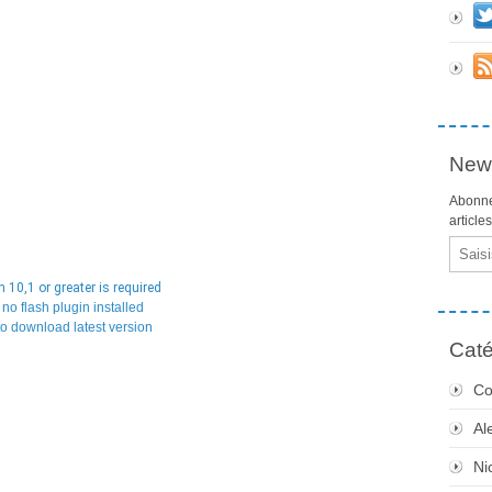
News
Abonne
article
Email
 10,1 or greater is required
no flash plugin installed
to download latest version
Caté
Co
Al
Ni