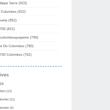
ilippe Sarre
(923)
 Colombes
(922)
ueta
(852)
700
(821)
colombesquejaime
(799)
lle De Colombes
(780)
700 Colombes
(762)
ives
26
ars
(13)
évrier
(21)
anvier
(4)