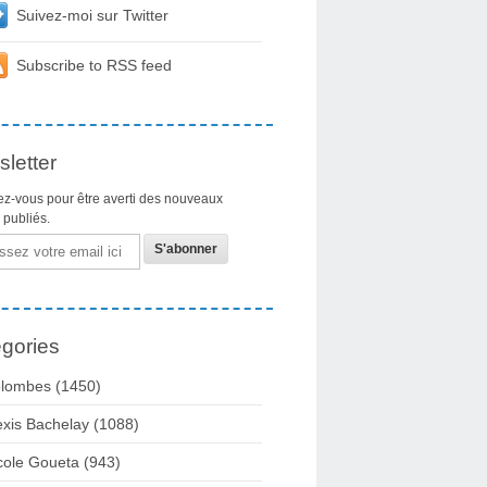
Suivez-moi sur Twitter
Subscribe to RSS feed
letter
z-vous pour être averti des nouveaux
s publiés.
gories
lombes
(1450)
exis Bachelay
(1088)
cole Goueta
(943)