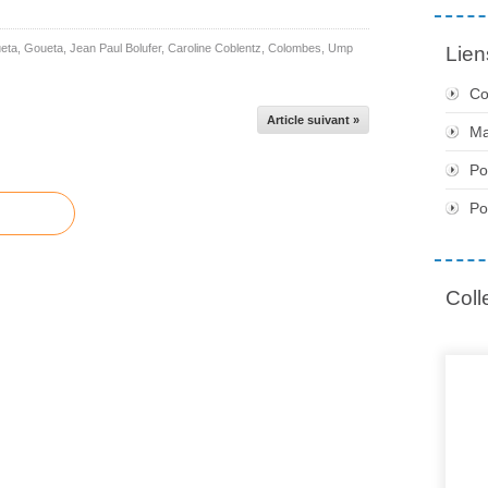
ueta
,
Goueta
,
Jean Paul Bolufer
,
Caroline Coblentz
,
Colombes
,
Ump
Lien
Co
Article suivant »
Ma
Po
Po
Coll