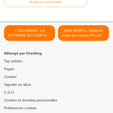
Ajouter un commentaire
< COLOMBES : LA
INFO BFMTV - Hollande
REFORME EN COUR DES
invite des maires PS battus
CONSEILS DE QUARTIER
aux municipales à l'Elysée >
PAR CAROLINE
COBLENTZ
Hébergé par Overblog
Top articles
Pages
Contact
Signaler un abus
C.G.U.
Cookies et données personnelles
Préférences cookies