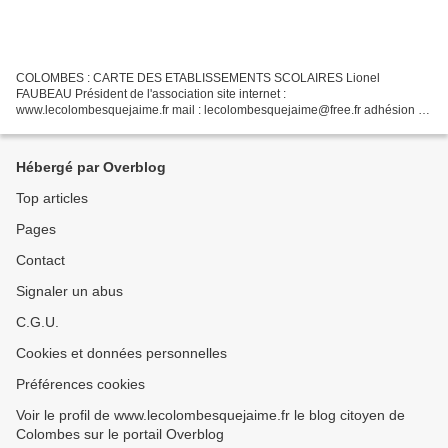
COLOMBES : CARTE DES ETABLISSEMENTS SCOLAIRES Lionel
FAUBEAU Président de l'association site internet :
www.lecolombesquejaime.fr mail : lecolombesquejaime@free.fr adhésion en
ligne : https://leetchi.com/c/lecolombesquejaime
Hébergé par Overblog
Top articles
Pages
Contact
Signaler un abus
C.G.U.
Cookies et données personnelles
Préférences cookies
Voir le profil de www.lecolombesquejaime.fr le blog citoyen de
Colombes sur le portail Overblog