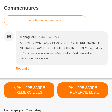
Commentaires
Ajouter un commentaire
M
menaguer
01/04/2014 22:24
MERCI ENCORE A VOUS MONSIEUR PHILIPPE SARRE ET
NE BAISSE PAS LES BRAS JE SUIS TRES TRES deçu alors
qu'on vous a soutenu jusqu'au bout et c'est une autre
personne qui a été élu
Répondre
< PHILIPPE SARRE
PHILIPPE SARRE
REMERCIE LES
REMERCIE LES
MILITANTS ET LES
MILITANTS ET LES
JEUNES DU QUARTIER
JEUNES DU QUARTIER
NORD POUR LEURS
NORD POUR LEURS
Hébergé par Overblog
MOBILISATIONS ET
MOBILISATIONS ET