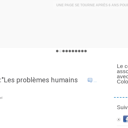
Le c
asso
avec
"Les problèmes humains
Col
…
el
Suiv