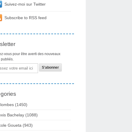
Suivez-moi sur Twitter
Subscribe to RSS feed
letter
z-vous pour être averti des nouveaux
s publiés.
gories
lombes
(1450)
exis Bachelay
(1088)
cole Goueta
(943)