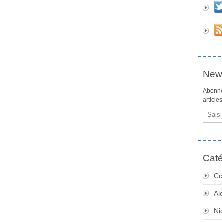
News
Abonne
article
Email
Caté
Co
Al
Ni