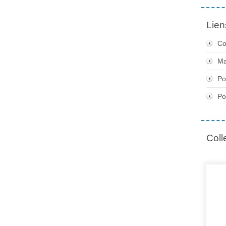
Lien
Co
Ma
Po
Po
Coll