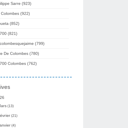
ilippe Sarre
(923)
 Colombes
(922)
ueta
(852)
700
(821)
colombesquejaime
(799)
lle De Colombes
(780)
700 Colombes
(762)
ives
26
ars
(13)
évrier
(21)
anvier
(4)