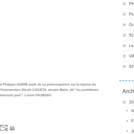
Ph
Ps
Go
92
Le
Vi
92
 Philippe SARRE parle de sa préoccupation sur la reprise du
Arch
'intervention Nicole GOUETA, ancien Maire, dit" les problèmes
éressent pas!". Lionel FAUBEAU
20
M
F
J