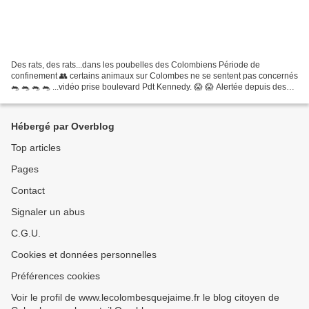
Des rats, des rats...dans les poubelles des Colombiens Période de
confinement 👥 certains animaux sur Colombes ne se sentent pas concernés
🐀 🐀 🐀 🐀 ...vidéo prise boulevard Pdt Kennedy. 😱 😱 Alertée depuis des
mois , la Municipalité fait peser la responsabilité...
Hébergé par Overblog
Top articles
Pages
Contact
Signaler un abus
C.G.U.
Cookies et données personnelles
Préférences cookies
Voir le profil de www.lecolombesquejaime.fr le blog citoyen de