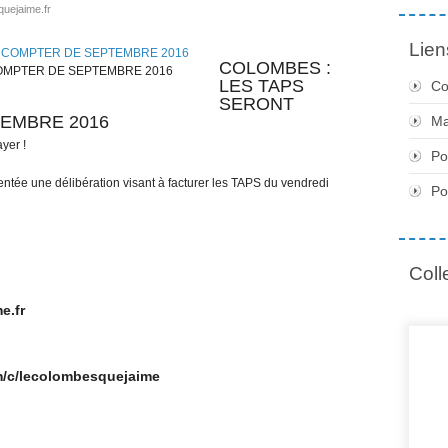
uejaime.fr
Lien
COLOMBES :
COMPTER DE SEPTEMBRE 2016
LES TAPS
Co
SERONT
TEMBRE 2016
Ma
yer !
Po
ntée une délibération visant à facturer les TAPS du vendredi
Po
Coll
e.fr
om/c/lecolombesquejaime