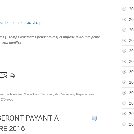
20
20
ombes-temps-d-activite-peri
20
s (* Temps d'activités périscolaires) et impose la double peine
20
aux familles
20
20
20
20
20
bes
,
Le Parisien
,
Mairie De Colombes
,
Ps Colombes
,
Republicains
 D'élèves
20
20
 SERONT PAYANT A
…
20
E 2016