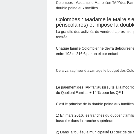
Colombes : Madame le Maire s'en TAP*des Famille
double peine aux familles
Colombes : Madame le Maire s'en
périscolaires) et impose la doub
La gratuité des activités du vendredi après mid
rentrée.
Chaque famille Colombienne devra débourser ent
entre 108 et 216 € par an et par enfant.
Cela va fragiliser d’avantage le budget des Col
Le paiement des TAP fait aussi suite à la modifi
du Quotient Familial + 14 % pour les QF 1 !
C'est le principe de la double peine aux familles 
1) En mars 2016, les tranches du quotient famili
basculer dans la tranche supérieure
2) Dans la foulée, la municipalité LR décide de 