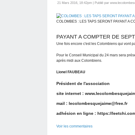
21 Mars 2016, 18:42pm
|
Publié par www.lecolombesq
COLOMBES : LES TAPS SERONT PAYANT A 
PAYANT A COMPTER DE SEP
Une fois encore c'est les Colombiens qui vont pa
Pour le Conseil Municipal du 24 mars sera prése
après midi aux Colombiens.
Lionel FAUBEAU
Président de l'association
site internet : www.lecolombesquejaim
mail : lecolombesquejaime@free.fr
adhésion en ligne : https://leetchi.c
Voir les commentaires