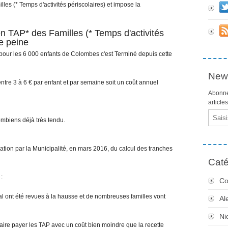
s (* Temps d'activités périscolaires) et impose la
 TAP* des Familles (* Temps d'activités
le peine
i pour les 6 000 enfants de Colombes c'est Terminé depuis cette
News
re 3 à 6 € par enfant et par semaine soit un coût annuel
Abonne
article
Email
ombiens déjà très tendu.
cation par la Municipalité, en mars 2016, du calcul des tranches
Caté
:
Co
al ont été revues à la hausse et de nombreuses familles vont
Al
Ni
faire payer les TAP avec un coût bien moindre que la recette