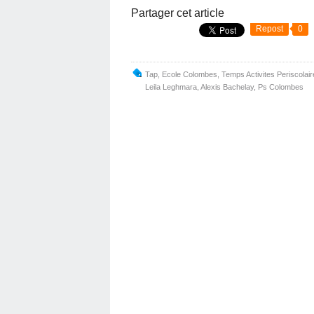
Partager cet article
Repost
0
Tap
,
Ecole Colombes
,
Temps Activites Periscolair
Leila Leghmara
,
Alexis Bachelay
,
Ps Colombes