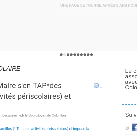
OLAIRE
Le c
asso
avec
aire s'en TAP*des
Col
…
vités périscolaires) et
Suiv
ombesquejaime.fr le blog citoyen de Colombes