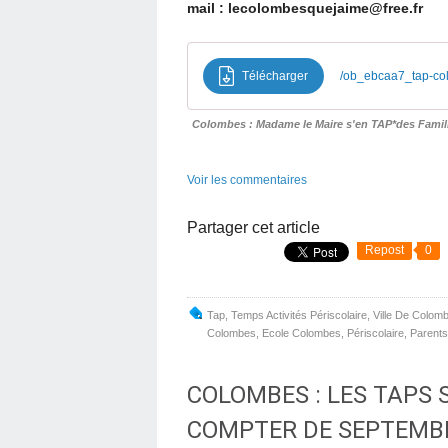
mail : lecolombesquejaime@free.fr
Télécharger
/ob_ebcaa7_tap-col
Colombes : Madame le Maire s'en TAP*des Famille
Voir les commentaires
Partager cet article
Repost
0
Tap
,
Temps Activités Périscolaire
,
Ville De Colom
Colombes
,
Ecole Colombes
,
Périscolaire
,
Parents
COLOMBES : LES TAPS
COMPTER DE SEPTEMBR