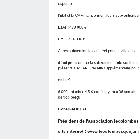
espérée
l'Etat et la CAF maintiennent leurs subventions
ETAT : 470 000 €
CAF : 324 000 €
Après subvention le coût réel pour la ville est d
il faut préciser que la subvention porte sur le n
présents aux TAP = recette supplémentaire pour 
en bref :
6 000 enfants x 4,5 € (tarif moyen) x 36 semaine
de trop perçu
Lionel FAUBEAU
Président de l'association lecolombe
site internet : www.lecolombesquejaim