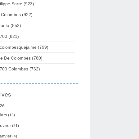
ilippe Sarre
(923)
 Colombes
(922)
ueta
(852)
700
(821)
colombesquejaime
(799)
lle De Colombes
(780)
700 Colombes
(762)
ives
26
ars
(13)
évrier
(21)
anvier
(4)