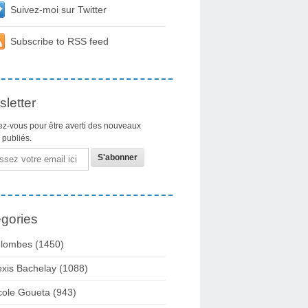
Suivez-moi sur Twitter
Subscribe to RSS feed
letter
z-vous pour être averti des nouveaux
s publiés.
gories
lombes
(1450)
exis Bachelay
(1088)
cole Goueta
(943)