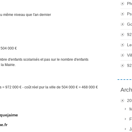
Ph
Ps
 au même niveau que l'an dernier
Go
92
Le
e 504 000 €
Vi
ombre d'enfants scolarisés et pas sur le nombre d'enfants
la Mairie.
92
s = 972 000 € - coût réel pur la ville de 504 000 € = 468 000 €
Arch
20
M
squejaime
F
e.fr
J