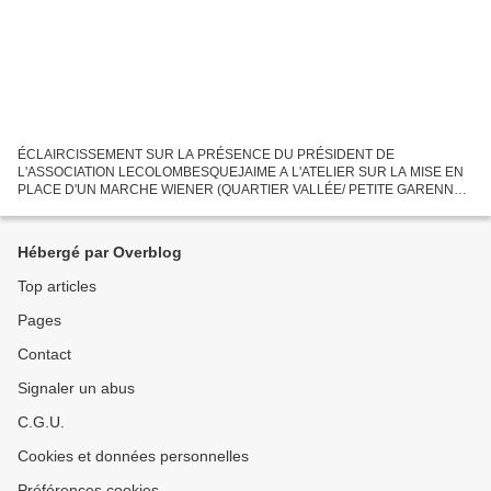
ÉCLAIRCISSEMENT SUR LA PRÉSENCE DU PRÉSIDENT DE
L'ASSOCIATION LECOLOMBESQUEJAIME A L'ATELIER SUR LA MISE EN
PLACE D'UN MARCHE WIENER (QUARTIER VALLÉE/ PETITE GARENNE)
L'association lecolombesquejaime est présente en qualité de "liste
complémentaire du...
Hébergé par Overblog
Top articles
Pages
Contact
Signaler un abus
C.G.U.
Cookies et données personnelles
Préférences cookies