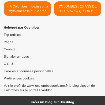
< A Colombes, rideau sur la
COLOMBES : 20 ANS DE
mythique salle du Cadran
PLUS AVEC QPARK ET
C'EST LE COLOMBIENS
QUI VONT PAYER
L'ADDITION ! MERCI
Hébergé par Overblog
NICOLE GOUETA >
Top articles
Pages
Contact
Signaler un abus
C.G.U.
Cookies et données personnelles
Préférences cookies
Voir le profil de www.lecolombesquejaime.fr le blog citoyen de
Colombes sur le portail Overblog
Créer un blog sur Overblog