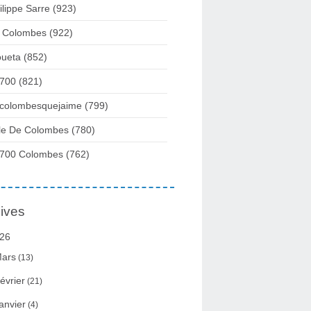
ilippe Sarre
(923)
 Colombes
(922)
ueta
(852)
700
(821)
colombesquejaime
(799)
lle De Colombes
(780)
700 Colombes
(762)
ives
26
ars
(13)
évrier
(21)
anvier
(4)