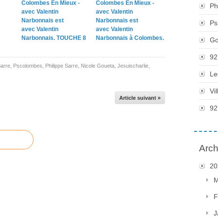
Colombes En Mieux -
Colombes En Mieux -
Ph
avec Valentin
avec Valentin
Narbonnais est
Narbonnais est
Ps
avec Valentin
avec Valentin
Narbonnais. TOUCHE 8
Narbonnais à Colombes.
Go
92
arre
,
Pscolombes
,
Philippe Sarre
,
Nicole Goueta
,
Jesuischarlie
,
Le
Vi
Article suivant »
92
Arch
20
M
F
J