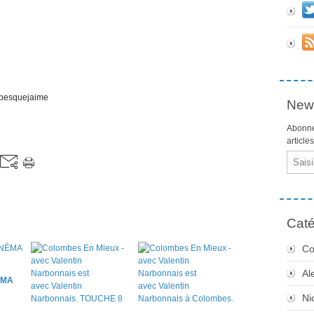
ombesquejaime
News
Abonne
article
Email
Caté
Co
Al
ÉMA
Ni