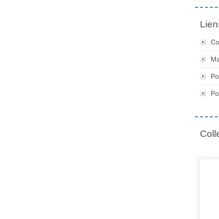
Lien
Co
Ma
Po
Po
Coll