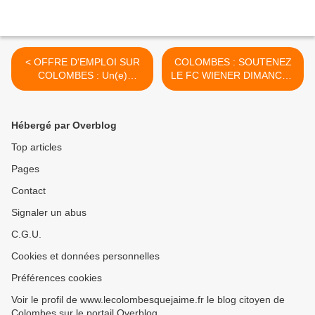
< OFFRE D'EMPLOI SUR
COLOMBES : SOUTENEZ
COLOMBES : Un(e)
LE FC WIENER DIMANCHE
Chargé(e) de logistique–
8 MARS A 10H20 SUR L'
livraison et entretien H/F
ÎLE DE PUTEAUX >
Hébergé par Overblog
Top articles
Pages
Contact
Signaler un abus
C.G.U.
Cookies et données personnelles
Préférences cookies
Voir le profil de www.lecolombesquejaime.fr le blog citoyen de
Colombes sur le portail Overblog