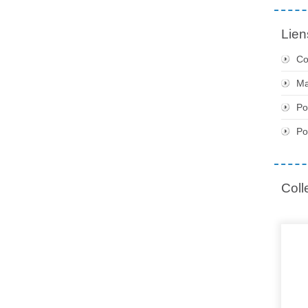
Lien
Co
Ma
Po
Po
Coll