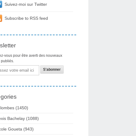
Suivez-moi sur Twitter
Subscribe to RSS feed
letter
z-vous pour être averti des nouveaux
s publiés.
gories
lombes
(1450)
exis Bachelay
(1088)
cole Goueta
(943)