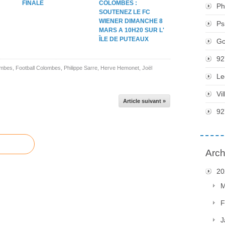
FINALE
COLOMBES :
Ph
N
SOUTENEZ LE FC
WIENER DIMANCHE 8
Ps
MARS A 10H20 SUR L'
ÎLE DE PUTEAUX
Go
92
ombes
,
Football Colombes
,
Philippe Sarre
,
Herve Hemonet
,
Joël
Le
Vi
Article suivant »
92
Arch
20
M
F
J