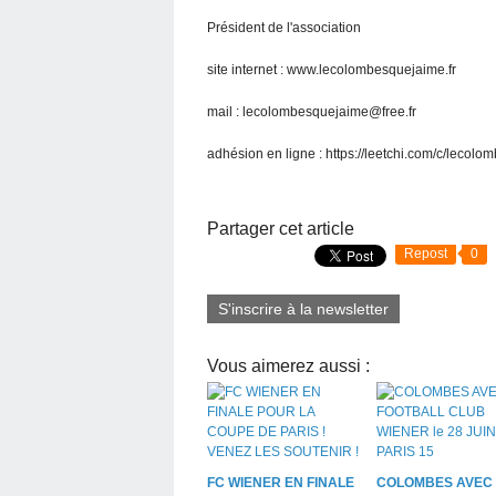
Président de l'association
site internet : www.lecolombesquejaime.fr
mail : lecolombesquejaime@free.fr
adhésion en ligne : https://leetchi.com/c/lecol
Partager cet article
Repost
0
S'inscrire à la newsletter
Vous aimerez aussi :
FC WIENER EN FINALE
COLOMBES AVEC 