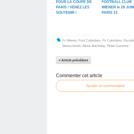
POUR LA COUPE DE
FOOTBALL CLUB
PARIS ! VENEZ LES
WIENER le 28 JUI
SOUTENIR !
PARIS 15
Fc Wiener
,
Foot Colombes
,
Ps Colombes
,
Pscol
Siwoschinski
,
Alexis Bachelay
,
Petite Garenne
« Article précédent
Commenter cet article
Ajouter un commentaire