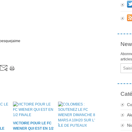
ombesquejaime
News
Abonne
article
Email
Caté
Co
Al
VICTOIRE POUR LE FC
Ni
LE
WIENER QUI EST EN 1/2