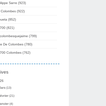
ilippe Sarre
(923)
 Colombes
(922)
ueta
(852)
700
(821)
colombesquejaime
(799)
lle De Colombes
(780)
700 Colombes
(762)
ives
26
ars
(13)
évrier
(21)
anvier
(4)