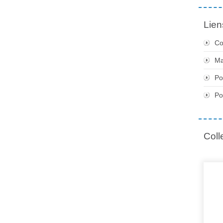
Lien
Co
Ma
Po
Po
Coll