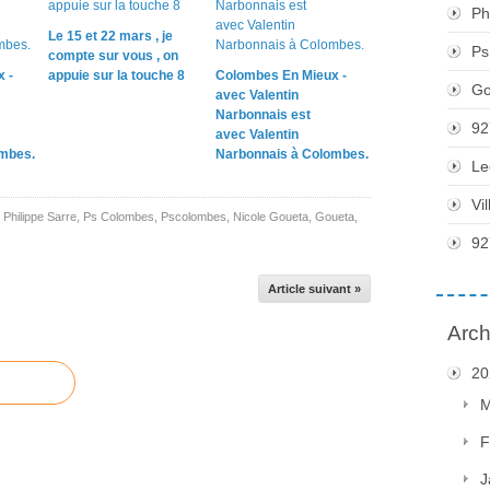
Ph
Le 15 et 22 mars , je
Ps
compte sur vous , on
 -
appuie sur la touche 8
Colombes En Mieux -
Go
avec Valentin
Narbonnais est
92
avec Valentin
mbes.
Narbonnais à Colombes.
Le
Vi
,
Philippe Sarre
,
Ps Colombes
,
Pscolombes
,
Nicole Goueta
,
Goueta
,
92
Article suivant »
Arch
20
M
F
J