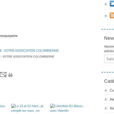
ombesquejaime
News
Abonne
article
: VOTRE ASSOCIATION COLOMBIENNE
Email
Caté
Co
Al
Ni