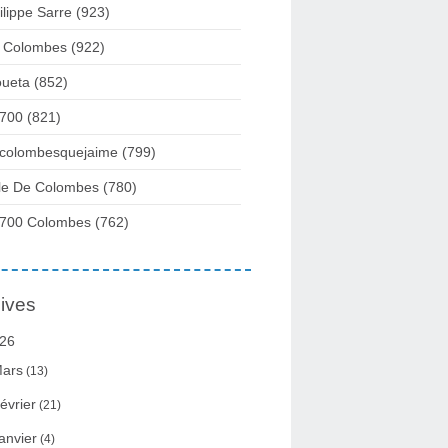
ilippe Sarre
(923)
 Colombes
(922)
ueta
(852)
700
(821)
colombesquejaime
(799)
lle De Colombes
(780)
700 Colombes
(762)
ives
26
ars
(13)
évrier
(21)
anvier
(4)