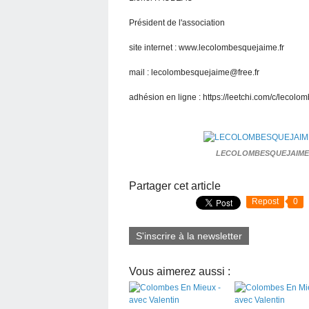
Président de l'association
site internet : www.lecolombesquejaime.fr
mail : lecolombesquejaime@free.fr
adhésion en ligne : https://leetchi.com/c/lecol
LECOLOMBESQUEJAIME 
Partager cet article
Repost
0
S'inscrire à la newsletter
Vous aimerez aussi :