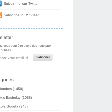
Suivez-moi sur Twitter
Subscribe to RSS feed
letter
z-vous pour être averti des nouveaux
s publiés.
gories
lombes
(1450)
exis Bachelay
(1088)
cole Goueta
(943)