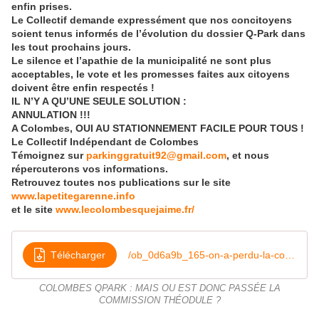
enfin prises.
Le Collectif demande expressément que nos concitoyens
soient tenus informés de l’évolution du dossier Q-Park dans
les tout prochains jours.
Le silence et l’apathie de la municipalité ne sont plus
acceptables, le vote et les promesses faites aux citoyens
doivent être enfin respectés !
IL N’Y A QU’UNE SEULE SOLUTION :
ANNULATION !!!
A Colombes, OUI AU STATIONNEMENT FACILE POUR TOUS !
Le Collectif Indépendant de Colombes
Témoignez sur
parkinggratuit92@gmail.com
, et nous
répercuterons vos informations.
Retrouvez toutes nos publications sur le site
www.lapetitegarenne.info
et le site
www.lecolombesquejaime.fr/
Télécharger
/ob_0d6a9b_165-on-a-perdu-la-commission-theodule
COLOMBES QPARK : MAIS OU EST DONC PASSÉE LA
COMMISSION THÉODULE ?