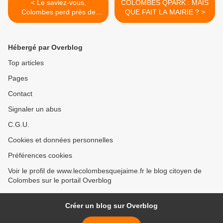
< Le saviez-vous,
COLOMBES QPARK : MAIS
Colombes perd près de
QUE FAIT LA MAIRIE ? >
20.000,00 € de recettes
chaque semaine……depuis
plus de 4 ans !!!
Hébergé par Overblog
Top articles
Pages
Contact
Signaler un abus
C.G.U.
Cookies et données personnelles
Préférences cookies
Voir le profil de www.lecolombesquejaime.fr le blog citoyen de
Colombes sur le portail Overblog
Créer un blog sur Overblog