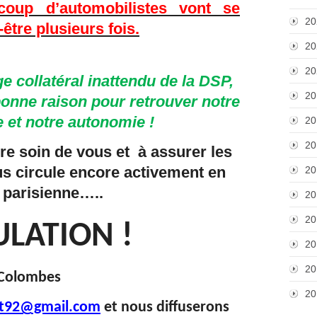
coup d’automobilistes vont se
20
-être plusieurs fois.
20
20
collatéral inattendu de la DSP,
20
bonne raison pour retrouver notre
 et notre autonomie !
20
20
re soin de vous et à assurer les
rus circule encore activement en
20
 parisienne…..
20
20
LATION !
20
20
 Colombes
20
it92@gmail.com
et nous diffuserons