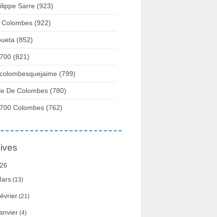
ilippe Sarre
(923)
 Colombes
(922)
ueta
(852)
700
(821)
colombesquejaime
(799)
lle De Colombes
(780)
700 Colombes
(762)
ives
26
ars
(13)
évrier
(21)
anvier
(4)