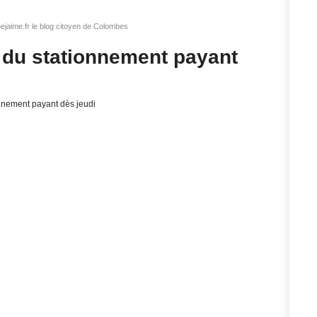
jaime.fr le blog citoyen de Colombes
 du stationnement payant
onnement payant dès jeudi