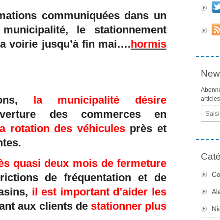
rmations communiquées dans un
unicipalité, le stationnement
la voirie jusqu’à fin mai….
hormis
News
Abonne
ions,
la municipalité désire
article
Email
uverture des commerces en
la rotation des véhicules
près et
tes.
Caté
ès quasi deux mois de fermeture
Co
rictions de fréquentation et de
asins,
il est important d’aider les
Al
ant aux clients de
stationner plus
Ni