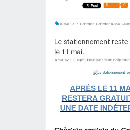
Repost
0
92700
,
92700 Colombes
,
Colombes 92700
,
Colo
Le stationnement reste 
le 11 mai.
9 Mai 2020, 17:10pm
|
Publié par collectif indépenda
APRÈS LE 11 M
RESTERA GRATUI
UNE DATE INDÉTE