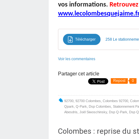
vos informations.
Retrouvez
www.lecolombesquejaime.f
Télécharger
258 Le stationnement
Voir les commentaires
Partager cet article
Repost
0
92700
,
92700 Colombes
,
Colombes 92700
,
Colo
Qpark
,
Q-Park
,
Dsp Colombes
,
Stationnement P
Abesdris
,
Joël Siwoschinsky
,
Dsp Q-Park
,
Dsp Q
Colombes : reprise du 