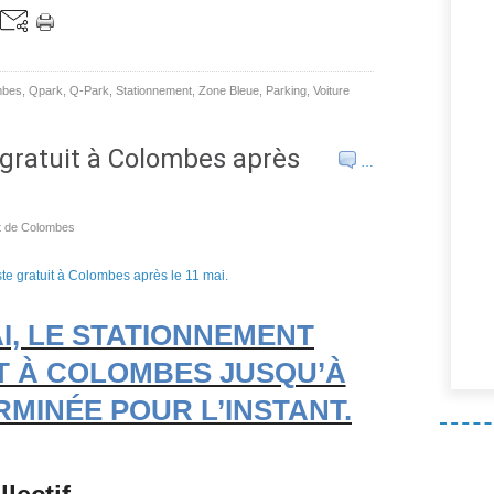
mbes
,
Qpark
,
Q-Park
,
Stationnement
,
Zone Bleue
,
Parking
,
Voiture
gratuit à Colombes après
…
nt de Colombes
AI, LE STATIONNEMENT
T À COLOMBES JUSQU’À
RMINÉE POUR L’INSTANT.