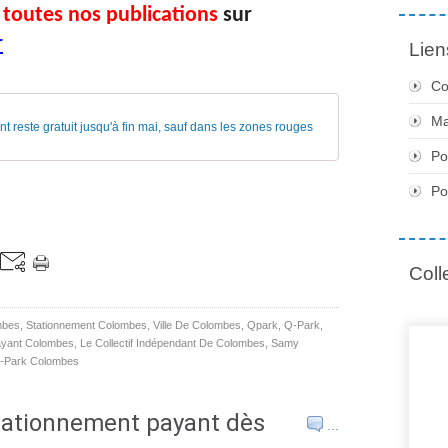
 toutes nos publications
sur
r
Lien
Co
Ma
 reste gratuit jusqu'à fin mai, sauf dans les zones rouges
Po
Po
Coll
mbes
,
Stationnement Colombes
,
Ville De Colombes
,
Qpark
,
Q-Park
,
ayant Colombes
,
Le Collectif Indépendant De Colombes
,
Samy
-Park Colombes
stationnement payant dès
…