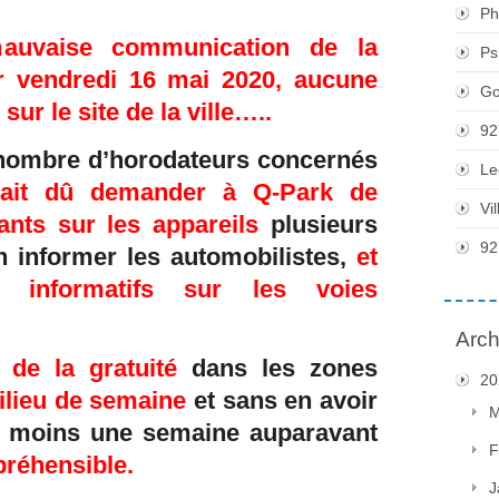
Ph
mauvaise communication de la
Ps
r vendredi 16 mai 2020, aucune
Go
 sur le site de la ville…..
92
le nombre d’horodateurs concernés
Le
urait dû demander à Q-Park de
Vi
ants sur les appareils
plusieurs
92
n informer les automobilistes,
et
 informatifs sur les voies
Arch
n de la gratuité
dans les zones
20
milieu de semaine
et sans en avoir
M
u moins une semaine auparavant
F
réhensible.
J