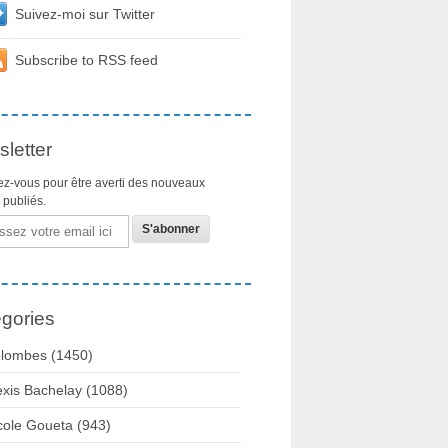
Suivez-moi sur Twitter
Subscribe to RSS feed
letter
z-vous pour être averti des nouveaux
s publiés.
gories
lombes
(1450)
exis Bachelay
(1088)
cole Goueta
(943)