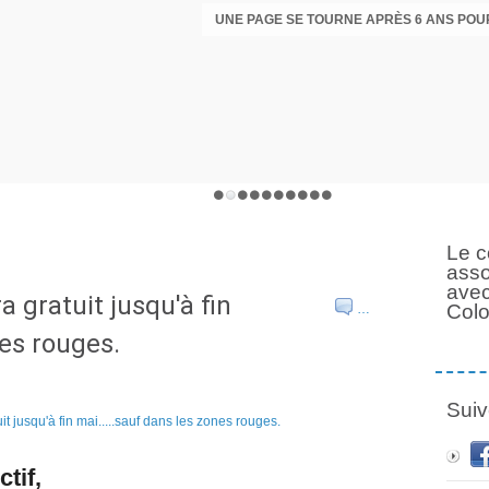
Le c
asso
avec
 gratuit jusqu'à fin
Col
…
nes rouges.
Suiv
tif,