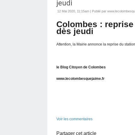
jeudi
12 Mai 2020, 11:15am
|
Publié par www.lecolombesque
Colombes : reprise
dès jeudi
Attention, la Mairie annonce la reprise du stati
le Blog Citoyen de Colombes
www.lecolombesquejaime.fr
Voir les commentaires
Partager cet article