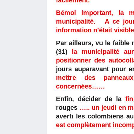
facilement.
Bémol important, la 
municipalité. A ce jou
information n’était visible
Par ailleurs, vu le faib
(31)
la municipalité a
positionner des autocoll
jours auparavant pour e
mettre des panneaux
concernées……
Enfin, décider de la
fi
rouges
….. un jeudi en 
averti les colombiens a
est complètement incomp