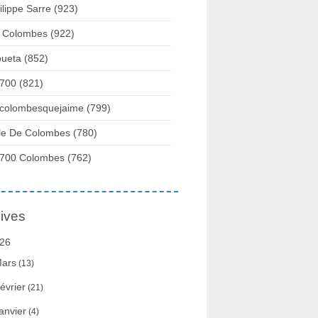
ilippe Sarre
(923)
 Colombes
(922)
ueta
(852)
700
(821)
colombesquejaime
(799)
lle De Colombes
(780)
700 Colombes
(762)
ives
26
ars
(13)
évrier
(21)
anvier
(4)