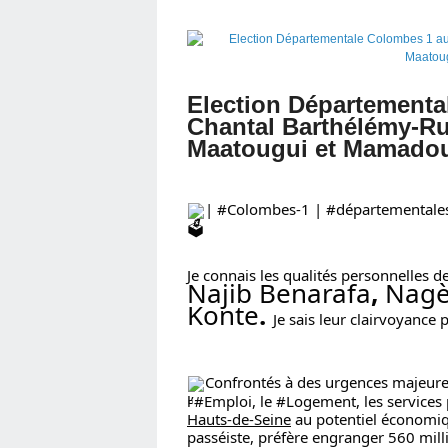
Election Départementa
Chantal Barthélémy-Rui
Maatougui et Mamado
| 
#Colombes
-1 | 
#départementale
Je connais les qualités personnelles de
Najib Benarafa
, 
Nagè
Konte
. 
Je sais leur clairvoyance 
Confrontés à des urgences majeure
l’
#Emploi
, le 
#Logement
, les services 
Hauts-de-Seine
 au potentiel économiq
passéiste, préfère engranger 560 mill