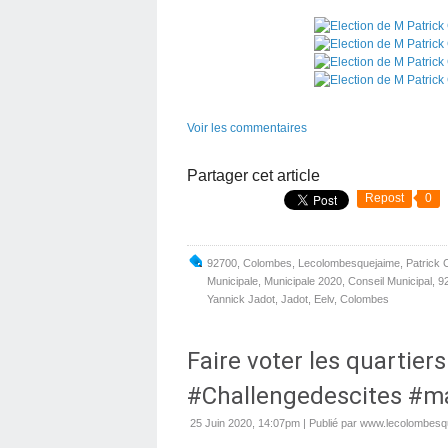
Voir les commentaires
Partager cet article
Repost
0
92700
,
Colombes
,
Lecolombesquejaime
,
Patrick 
Municipale
,
Municipale 2020
,
Conseil Municipal
,
9
Yannick Jadot
,
Jadot
,
Eelv
,
Colombes
Faire voter les quartier
#Challengedescites #m
25 Juin 2020, 14:07pm
|
Publié par www.lecolombesqu