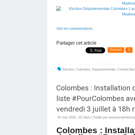
Voir les commentaires
Partager cet article
Repost
0
Election
,
Colombes
,
Departementale
,
Chantal Bar
Colombes : Installation 
liste #PourColombes a
vendredi 3 juillet à 18h
30 Juin 2020, 16:14pm
|
Publié par www.lecolombesqu
Colombes : Installa