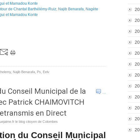
20
20
20
20
20
20
thelemy
,
Najib Benarafa
,
Ps
,
Eelv
20
20
du Conseil Municipal de la
…
20
vec Patrick CHAIMOVITCH
20
 retransmis en Direct
20
ejaime.fr le blog citoyen de Colombes
20
tion du Conseil Municipal