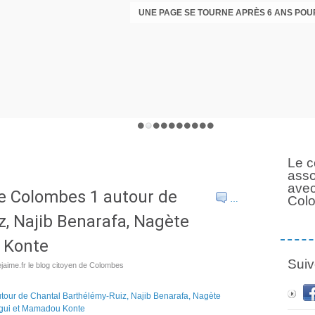
Le c
asso
avec
e Colombes 1 autour de
Col
…
, Najib Benarafa, Nagète
 Konte
Suiv
aime.fr le blog citoyen de Colombes