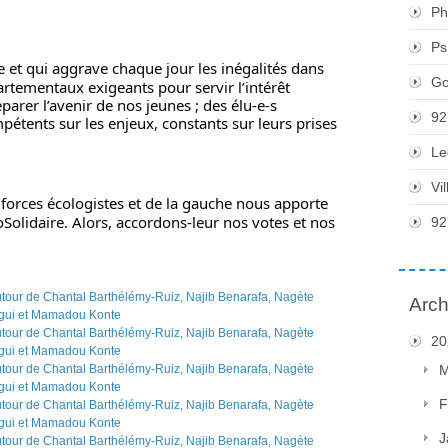
Ph
Ps
 et qui aggrave chaque jour les inégalités dans 
Go
artementaux exigeants pour servir l’intérêt 
arer l’avenir de nos jeunes ; des élu-e-s 
92
pétents sur les enjeux, constants sur leurs prises 
Le
Vi
orces écologistes et de la gauche nous apporte 
Solidaire
. Alors, accordons-leur nos votes et nos 
92
Arch
20
M
F
J