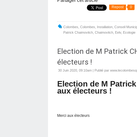
Partager cet article
Repost
0
Colombes
,
Colombes
,
Installation
,
Conseil Municipa
Patrick Chaimovitch
,
Chaimovitch
,
Eelv
,
Ecologie
Election de M Patrick 
électeurs !
30 Juin 2020, 09:10am
|
Publié par www.lecolombesqu
Election de M Patri
aux électeurs !
Merci aux électeurs