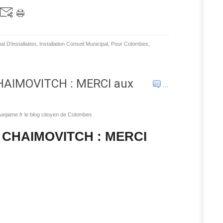
l D'installation
,
Installation Conseil Municipal
,
Pour Colombes
,
CHAIMOVITCH : MERCI aux
…
ejaime.fr le blog citoyen de Colombes
ck CHAIMOVITCH : MERCI