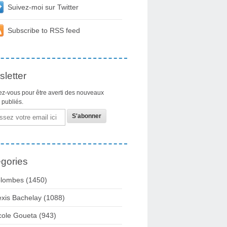
Suivez-moi sur Twitter
Subscribe to RSS feed
letter
z-vous pour être averti des nouveaux
s publiés.
gories
lombes
(1450)
exis Bachelay
(1088)
cole Goueta
(943)