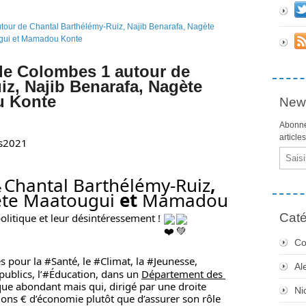
le Colombes 1 autour de
z, Najib Benarafa, Nagète
u Konte
News
Abonne
article
s2021
Email
Chantal Barthélémy-Ruiz
, 
 
te Maatougui
 et 
Mamadou 
Caté
politique et leur désintéressement ! 
Co
s pour la 
#Santé
, le 
#Climat
, la 
#Jeunesse
, 
Al
publics, l’
#Éducation
, dans un 
Département des 
ue abondant mais qui, dirigé par une droite 
Ni
ions € d’économie plutôt que d’assurer son rôle 