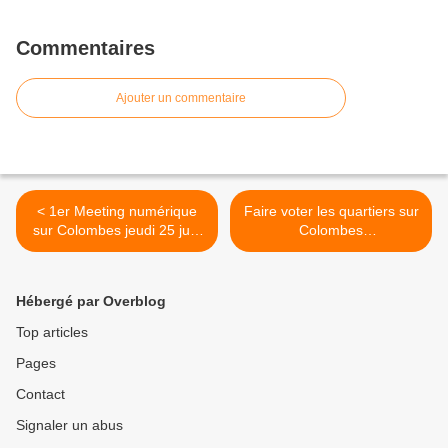
Commentaires
Ajouter un commentaire
< 1er Meeting numérique
Faire voter les quartiers sur
sur Colombes jeudi 25 juin
Colombes
20h et RANDO vélo
#Challengedescites
vendredi 26 de 16h à 18h
#macitevavoter >
avec Patrick
Hébergé par Overblog
CHAIMOVITCH et la liste
#PourColombes
Top articles
Pages
Contact
Signaler un abus